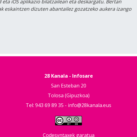
 eta iOS aplikazio bilatzailean eta deskargatu. Bertan
lak eskaintzen dizuten abantailez gozatzeko aukera izango
28 Kanala - Infosare
San Esteban 20
Tolosa (Gipuzkoa)
Tel: 943 69 89 35 -
info@28kanala.eus
Codesyntaxek garatua