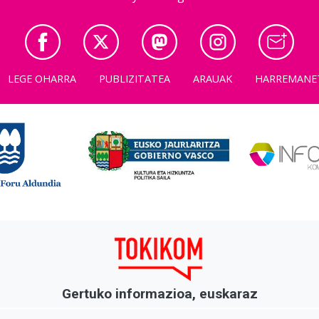
LEGE OHARRA
PUBLIZITATEA
ARAUAK
HARREMANE
Gertuko informazioa, euskaraz