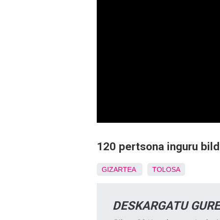
120 pertsona inguru bildu
GIZARTEA
TOLOSA
DESKARGATU GURE