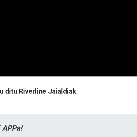
 ditu Riverline Jaialdiak.
 APPa!