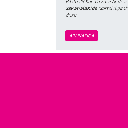
Bilatu 28 Kanala zure Android
28KanalaKide
txartel digita
duzu.
APLIKAZIOA