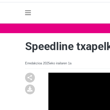
Speedline txapelk
Erredakzioa
2025eko irailaren 1a