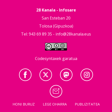
28 Kanala - Infosare
San Esteban 20
Tolosa (Gipuzkoa)
Tel: 943 69 89 35 -
info@28kanala.eus
Codesyntaxek garatua
HONI BURUZ
LEGE OHARRA
PUBLIZITATEA