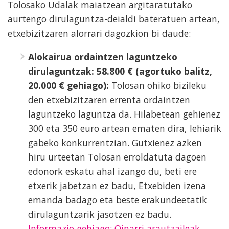
Tolosako Udalak maiatzean argitaratutako
aurtengo dirulaguntza-deialdi bateratuen artean,
etxebizitzaren alorrari dagozkion bi daude:
Alokairua ordaintzen laguntzeko
dirulaguntzak: 58.800 € (agortuko balitz,
20.000 € gehiago):
Tolosan ohiko bizileku
den etxebizitzaren errenta ordaintzen
laguntzeko laguntza da. Hilabetean gehienez
300 eta 350 euro artean ematen dira, lehiarik
gabeko konkurrentzian. Gutxienez azken
hiru urteetan Tolosan erroldatuta dagoen
edonork eskatu ahal izango du, beti ere
etxerik jabetzan ez badu, Etxebiden izena
emanda badago eta beste erakundeetatik
dirulaguntzarik jasotzen ez badu.
Informazio gehiago: Oinarri arautzaileak,