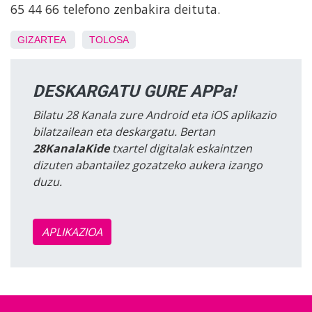
65 44 66 telefono zenbakira deituta.
GIZARTEA
TOLOSA
DESKARGATU GURE APPa!
Bilatu 28 Kanala zure Android eta iOS aplikazio
bilatzailean eta deskargatu. Bertan
28KanalaKide
txartel digitalak eskaintzen
dizuten abantailez gozatzeko aukera izango
duzu.
APLIKAZIOA