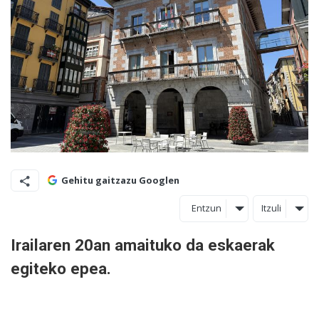
Gehitu gaitzazu Googlen
Entzun
Itzuli
Irailaren 20an amaituko da eskaerak
egiteko epea.