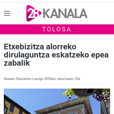
TOLOSA
Etxebizitza alorreko
dirulaguntza eskatzeko epea
zabalik
Maialen Bastarrika Luengo
2025eko abuztuaren 29a