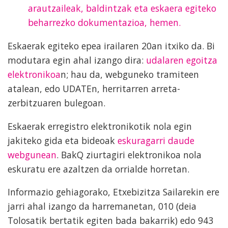
arautzaileak, baldintzak eta eskaera egiteko
beharrezko dokumentazioa, hemen.
Eskaerak egiteko epea irailaren 20an itxiko da. Bi
modutara egin ahal izango dira:
udalaren egoitza
elektronikoa
n; hau da, webguneko tramiteen
atalean, edo UDATEn, herritarren arreta-
zerbitzuaren bulegoan.
Eskaerak erregistro elektronikotik nola egin
jakiteko gida eta bideoak
eskuragarri daude
webgunean
. BakQ ziurtagiri elektronikoa nola
eskuratu ere azaltzen da orrialde horretan.
Informazio gehiagorako, Etxebizitza Sailarekin ere
jarri ahal izango da harremanetan, 010 (deia
Tolosatik bertatik egiten bada bakarrik) edo 943