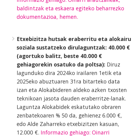
baldintzak eta eskaera egiteko beharrezko
dokumentazioa, hemen.
Etxebizitza hutsak eraberritu eta alokairu
soziala sustatzeko dirulaguntzak: 40.000 €
(agortuko balitz, beste 40.000 €
gehiagorekin osatuko da poltsa):
Diruz
lagunduko dira 2024ko irailaren 1etik eta
2025eko abuztuaren 31ra bitarteko data
izan eta Alokabideren aldeko azken txosten
teknikoan jasota dauden eraberritze-lanak.
Laguntza Alokabidek eskatutako obraren
zenbatekoaren % 50 da, gehienez 6.000 €,
edo Alde Zaharreko etxebizitzen kasuan,
12.000 €.
Informazio gehiago: Oinarri