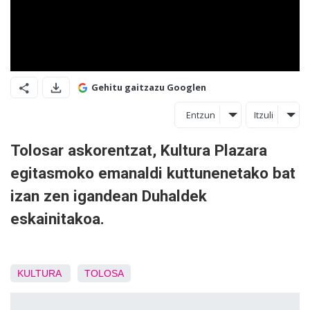
Gehitu gaitzazu Googlen
Entzun
Itzuli
Tolosar askorentzat, Kultura Plazara
egitasmoko emanaldi kuttunenetako bat
izan zen igandean Duhaldek
eskainitakoa.
KULTURA
TOLOSA