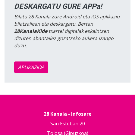
DESKARGATU GURE APPa!
Bilatu 28 Kanala zure Android eta iOS aplikazio
bilatzailean eta deskargatu. Bertan
28KanalaKide
txartel digitalak eskaintzen
dizuten abantailez gozatzeko aukera izango
duzu.
APLIKAZIOA
28 Kanala - Infosare
San Esteban 20
Tolosa (Gipuzkoa)