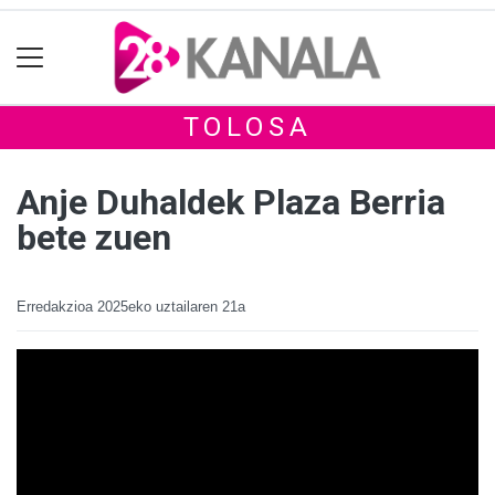
TOLOSA
Anje Duhaldek Plaza Berria
bete zuen
Erredakzioa
2025eko uztailaren 21a