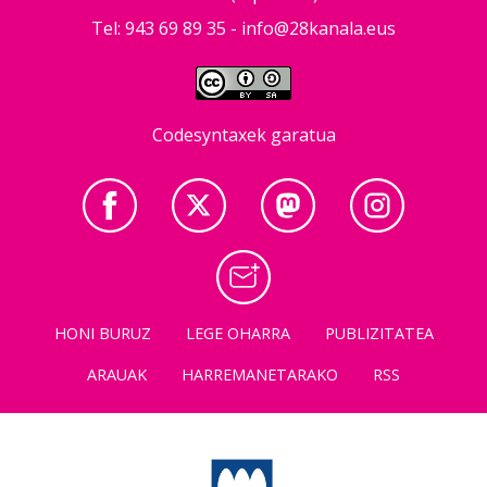
Tel: 943 69 89 35 -
info@28kanala.eus
Codesyntaxek garatua
HONI BURUZ
LEGE OHARRA
PUBLIZITATEA
ARAUAK
HARREMANETARAKO
RSS