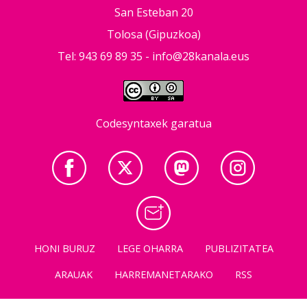
San Esteban 20
Tolosa (Gipuzkoa)
Tel: 943 69 89 35 -
info@28kanala.eus
Codesyntaxek garatua
HONI BURUZ
LEGE OHARRA
PUBLIZITATEA
ARAUAK
HARREMANETARAKO
RSS