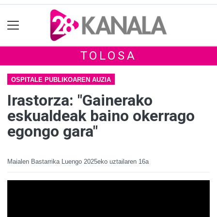
TOLOSA
OSPITALE PUBLIKOAREN AUZIA
Irastorza: "Gainerako
eskualdeak baino okerrago
egongo gara"
Maialen Bastarrika Luengo
2025eko uztailaren 16a