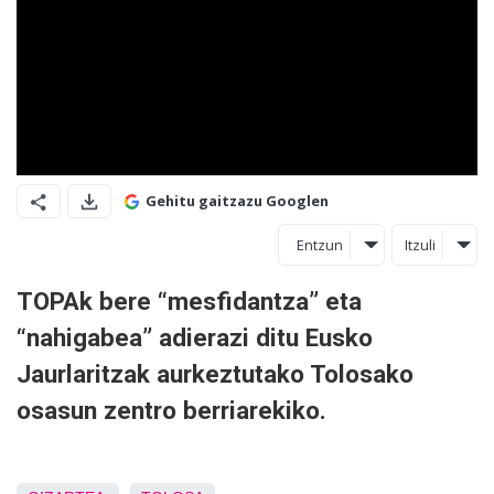
Gehitu gaitzazu Googlen
Entzun
Itzuli
TOPAk bere “mesfidantza” eta
“nahigabea” adierazi ditu Eusko
Jaurlaritzak aurkeztutako Tolosako
osasun zentro berriarekiko.