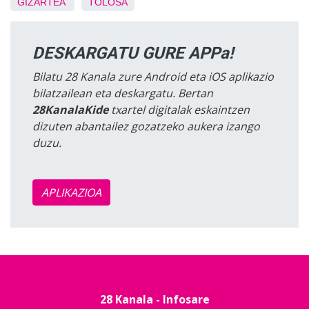
GIZARTEA
TOLOSA
DESKARGATU GURE APPa!
Bilatu 28 Kanala zure Android eta iOS aplikazio
bilatzailean eta deskargatu. Bertan
28KanalaKide
txartel digitalak eskaintzen
dizuten abantailez gozatzeko aukera izango
duzu.
APLIKAZIOA
28 Kanala - Infosare