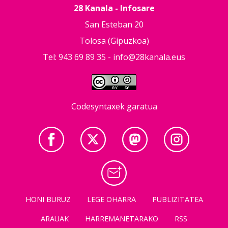
28 Kanala - Infosare
San Esteban 20
Tolosa (Gipuzkoa)
Tel: 943 69 89 35 -
info@28kanala.eus
Codesyntaxek garatua
HONI BURUZ
LEGE OHARRA
PUBLIZITATEA
ARAUAK
HARREMANETARAKO
RSS