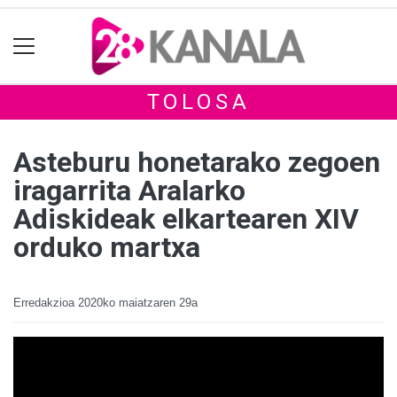
TOLOSA
Asteburu honetarako zegoen
iragarrita Aralarko
Adiskideak elkartearen XIV
orduko martxa
Erredakzioa
2020ko maiatzaren 29a