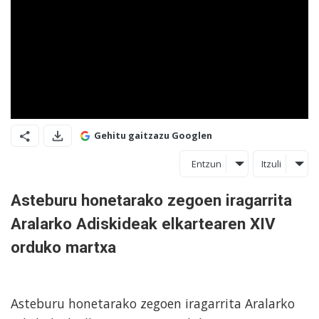
Gehitu gaitzazu Googlen
Entzun
Itzuli
Asteburu honetarako zegoen iragarrita
Aralarko Adiskideak elkartearen XIV
orduko martxa
Asteburu honetarako zegoen iragarrita Aralarko