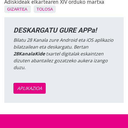
Adiskideak elkartearen XIV orduko martxa
GIZARTEA
TOLOSA
DESKARGATU GURE APPa!
Bilatu 28 Kanala zure Android eta iOS aplikazio
bilatzailean eta deskargatu. Bertan
28KanalaKide
txartel digitalak eskaintzen
dizuten abantailez gozatzeko aukera izango
duzu.
APLIKAZIOA