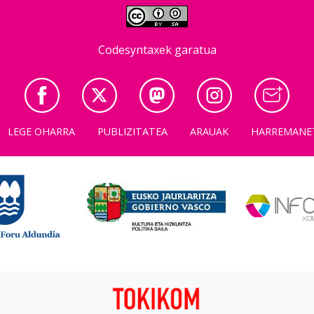
Codesyntaxek garatua
LEGE OHARRA
PUBLIZITATEA
ARAUAK
HARREMANE