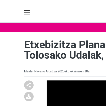
Etxebizitza Plan
Tolosako Udalak, 
Maider Navarro Alustiza
2025eko ekainaren 18a