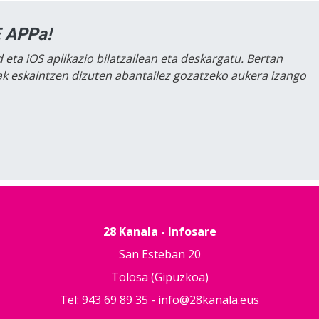
 APPa!
 eta iOS aplikazio bilatzailean eta deskargatu. Bertan
lak eskaintzen dizuten abantailez gozatzeko aukera izango
28 Kanala - Infosare
San Esteban 20
Tolosa (Gipuzkoa)
Tel: 943 69 89 35 -
info@28kanala.eus