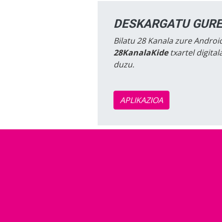
DESKARGATU GURE
Bilatu 28 Kanala zure Android
28KanalaKide
txartel digita
duzu.
APLIKAZIOA