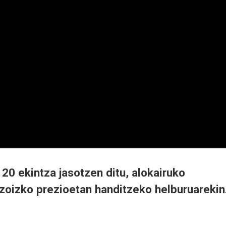
 20 ekintza jasotzen ditu, alokairuko
azoizko prezioetan handitzeko helburuarekin