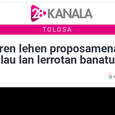
TOLOSA
aren lehen proposamen
lau lan lerrotan banatu