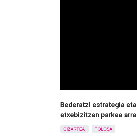
Bederatzi estrategia eta
etxebizitzen parkea arr
GIZARTEA
TOLOSA