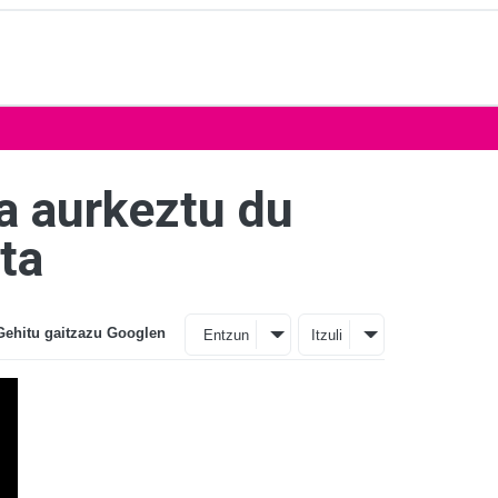
a aurkeztu du
ta
Gehitu gaitzazu Googlen
Entzun
Itzuli