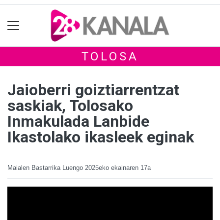
TOLOSA
Jaioberri goiztiarrentzat
saskiak, Tolosako
Inmakulada Lanbide
Ikastolako ikasleek eginak
Maialen Bastarrika Luengo
2025eko ekainaren 17a