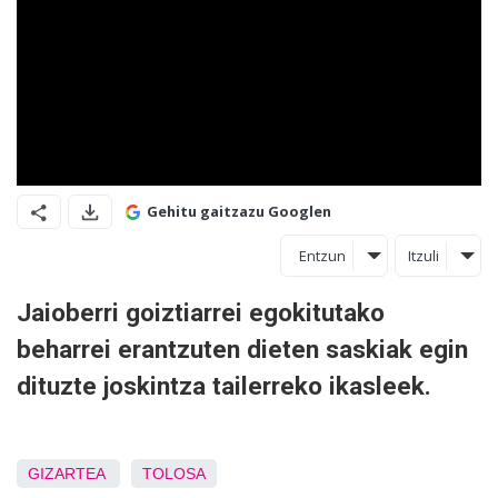
Gehitu gaitzazu Googlen
Entzun
Itzuli
Jaioberri goiztiarrei egokitutako
beharrei erantzuten dieten saskiak egin
dituzte joskintza tailerreko ikasleek.
GIZARTEA
TOLOSA