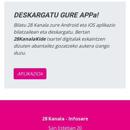
DESKARGATU GURE APPa!
Bilatu 28 Kanala zure Android eta iOS aplikazio
bilatzailean eta deskargatu. Bertan
28KanalaKide
txartel digitalak eskaintzen
dizuten abantailez gozatzeko aukera izango
duzu.
APLIKAZIOA
28 Kanala - Infosare
San Esteban 20