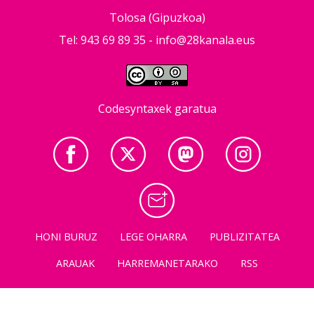
Tolosa (Gipuzkoa)
Tel: 943 69 89 35 -
info@28kanala.eus
Codesyntaxek garatua
HONI BURUZ
LEGE OHARRA
PUBLIZITATEA
ARAUAK
HARREMANETARAKO
RSS