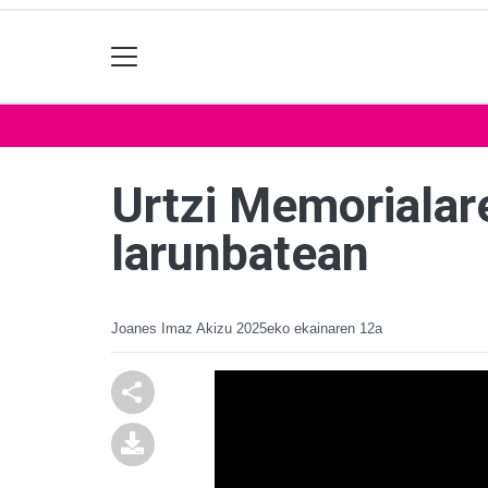
Urtzi Memorialar
larunbatean
Joanes Imaz Akizu
2025eko ekainaren 12a