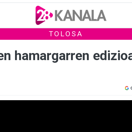
TOLOSA
en hamargarren edizioa