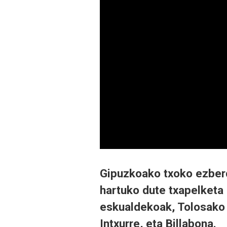
Gipuzkoako txoko ezberdi
hartuko dute txapelketa 
eskualdekoak, Tolosako h
Intxurre, eta Billabona.