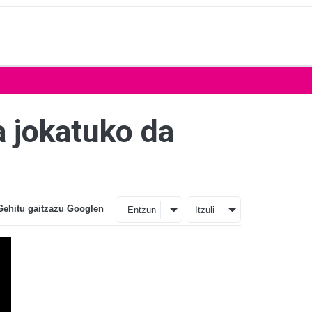
 jokatuko da
Gehitu gaitzazu Googlen
Entzun
Itzuli