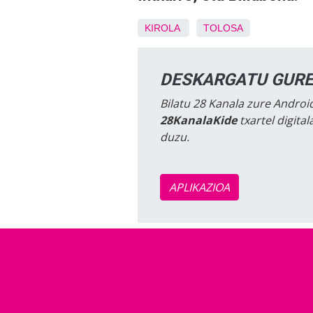
KIROLA
TOLOSA
DESKARGATU GURE
Bilatu 28 Kanala zure Android
28KanalaKide
txartel digita
duzu.
APLIKAZIOA