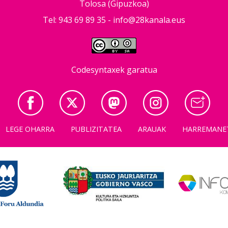
Tolosa (Gipuzkoa)
Tel: 943 69 89 35 -
info@28kanala.eus
Codesyntaxek garatua
LEGE OHARRA
PUBLIZITATEA
ARAUAK
HARREMANE