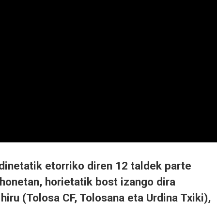
netatik etorriko diren 12 taldek parte
honetan, horietatik bost izango dira
iru (Tolosa CF, Tolosana eta Urdina Txiki),