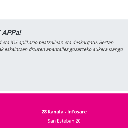
 APPa!
 eta iOS aplikazio bilatzailean eta deskargatu. Bertan
lak eskaintzen dizuten abantailez gozatzeko aukera izango
28 Kanala - Infosare
San Esteban 20