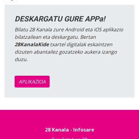
DESKARGATU GURE APPa!
Bilatu 28 Kanala zure Android eta iOS aplikazio
bilatzailean eta deskargatu. Bertan
28KanalaKide
txartel digitalak eskaintzen
dizuten abantailez gozatzeko aukera izango
duzu.
APLIKAZIOA
28 Kanala - Infosare