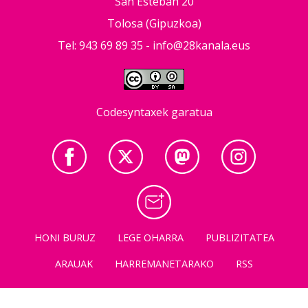
San Esteban 20
Tolosa (Gipuzkoa)
Tel: 943 69 89 35 -
info@28kanala.eus
Codesyntaxek garatua
HONI BURUZ
LEGE OHARRA
PUBLIZITATEA
ARAUAK
HARREMANETARAKO
RSS