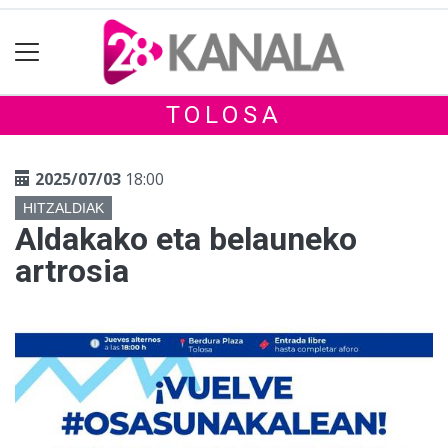
TOLOSA
2025/07/03
18:00
HITZALDIAK
Aldakako eta belauneko
artrosia