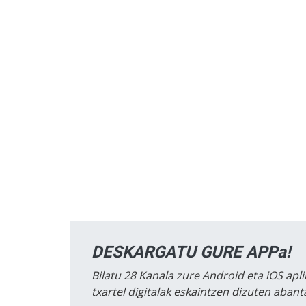
DESKARGATU GURE APPa!
Bilatu 28 Kanala zure Android eta iOS apli
txartel digitalak eskaintzen dizuten aban