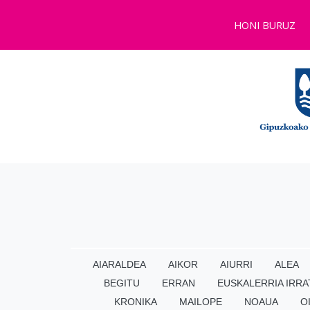
HONI BURUZ
AIARALDEA
AIKOR
AIURRI
ALEA
BEGITU
ERRAN
EUSKALERRIA IRRA
KRONIKA
MAILOPE
NOAUA
O