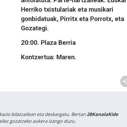
antolatuta. Parte-hartzaileak: Euskal
Herriko txistulariak eta musikari
gonbidatuak, Pirritx eta Porrotx, eta
Gozategi.
20:00. Plaza Berria
Kontzertua: Maren.
kazio bilatzailean eta deskargatu. Bertan
28KanalaKide
tailez gozatzeko aukera izango duzu.