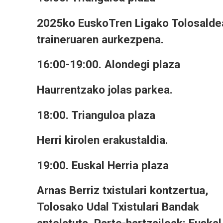
2025ko EuskoTren Ligako Tolosalde
traineruaren aurkezpena.
16:00-19:00. Alondegi plaza
Haurrentzako jolas parkea.
18:00. Trianguloa plaza
Herri kirolen erakustaldia.
19:00. Euskal Herria plaza
Arnas Berriz txistulari kontzertua,
Tolosako Udal Txistulari Bandak