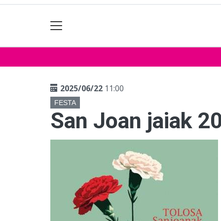
2025/06/22
11:00
FESTA
San Joan jaiak 2