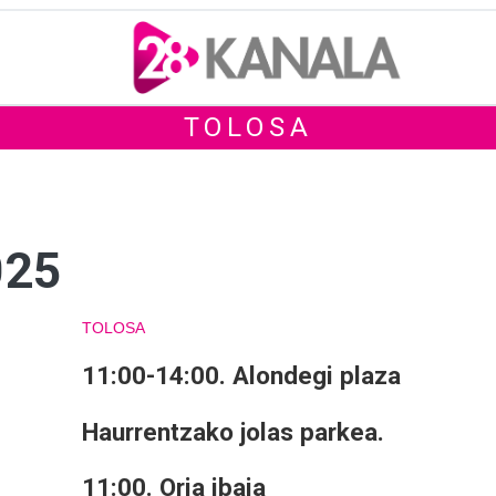
TOLOSA
025
TOLOSA
11:00-14:00. Alondegi plaza
Haurrentzako jolas parkea.
11:00. Oria ibaia