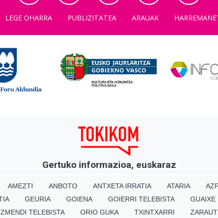
LEGE OHARRA
PUBLIZITATEA
ARAUAK
HARREMANE
Gertuko informazioa, euskaraz
AMEZTI
ANBOTO
ANTXETA IRRATIA
ATARIA
AZP
TIA
GEURIA
GOIENA
GOIERRI TELEBISTA
GUAIXE
IZMENDI TELEBISTA
ORIO GUKA
TXINTXARRI
ZARAUT