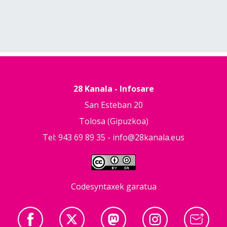
28 Kanala - Infosare
San Esteban 20
Tolosa (Gipuzkoa)
Tel: 943 69 89 35 -
info@28kanala.eus
Codesyntaxek garatua