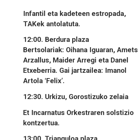
Infantil eta kadeteen estropada,
TAKek antolatuta.
12:00. Berdura plaza
Bertsolariak: Oihana Iguaran, Amets
Arzallus, Maider Arregi eta Danel
Etxeberria. Gai jartzailea: Imanol
Artola ‘Felix’.
12:30. Urkizu, Gorostizuko zelaia
Et Incarnatus Orkestraren solstizio
kontzertua.
13:00. Trianguloa plaza