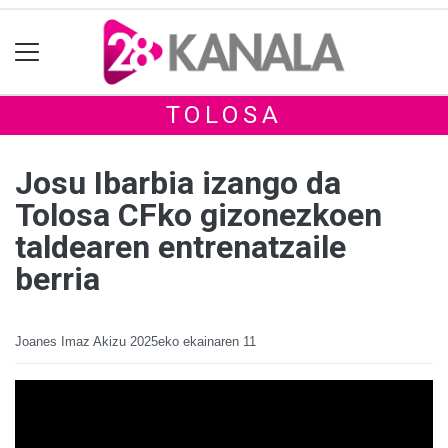
TOLOSA
Josu Ibarbia izango da
Tolosa CFko gizonezkoen
taldearen entrenatzaile
berria
Joanes Imaz Akizu
2025eko ekainaren 11