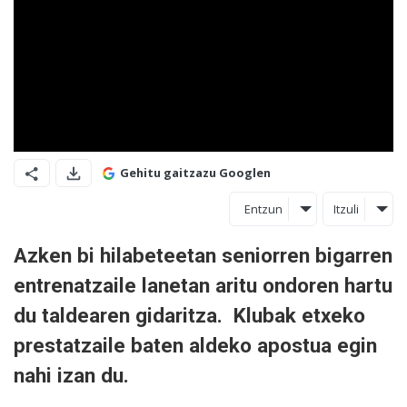
Gehitu gaitzazu Googlen
Entzun
Itzuli
Azken bi hilabeteetan seniorren bigarren
entrenatzaile lanetan aritu ondoren hartu
du taldearen gidaritza. Klubak etxeko
prestatzaile baten aldeko apostua egin
nahi izan du.