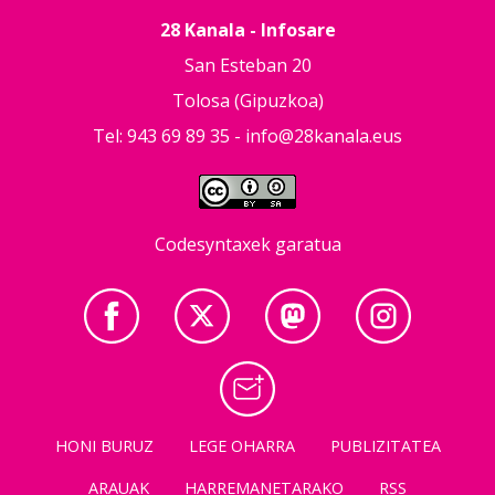
28 Kanala - Infosare
San Esteban 20
Tolosa (Gipuzkoa)
Tel: 943 69 89 35 -
info@28kanala.eus
Codesyntaxek garatua
HONI BURUZ
LEGE OHARRA
PUBLIZITATEA
ARAUAK
HARREMANETARAKO
RSS