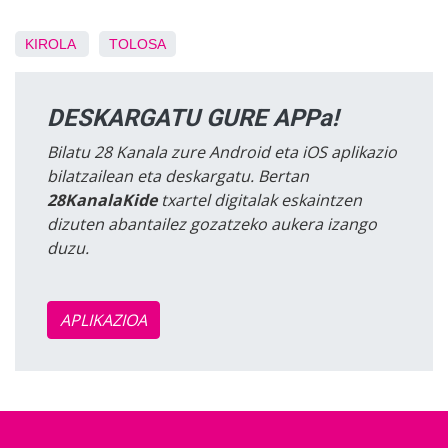
KIROLA
TOLOSA
DESKARGATU GURE APPa!
Bilatu 28 Kanala zure Android eta iOS aplikazio
bilatzailean eta deskargatu. Bertan
28KanalaKide
txartel digitalak eskaintzen
dizuten abantailez gozatzeko aukera izango
duzu.
APLIKAZIOA