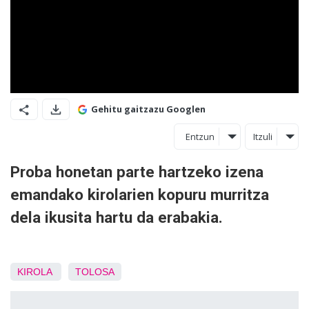
Gehitu gaitzazu Googlen
Entzun
Itzuli
Proba honetan parte hartzeko izena
emandako kirolarien kopuru murritza
dela ikusita hartu da erabakia.
KIROLA
TOLOSA