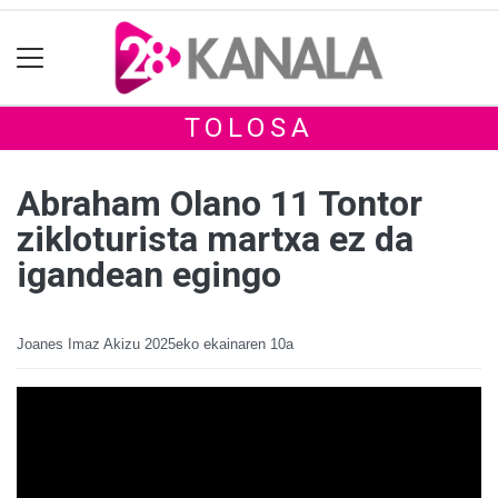
TOLOSA
Abraham Olano 11 Tontor
zikloturista martxa ez da
igandean egingo
Joanes Imaz Akizu
2025eko ekainaren 10a