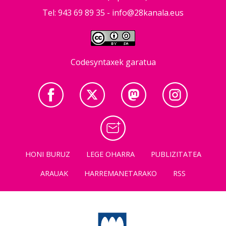
Tel: 943 69 89 35 -
info@28kanala.eus
Codesyntaxek garatua
HONI BURUZ
LEGE OHARRA
PUBLIZITATEA
ARAUAK
HARREMANETARAKO
RSS