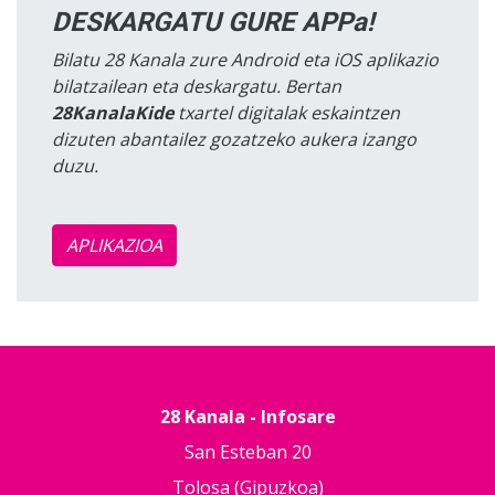
DESKARGATU GURE APPa!
Bilatu 28 Kanala zure Android eta iOS aplikazio
bilatzailean eta deskargatu. Bertan
28KanalaKide
txartel digitalak eskaintzen
dizuten abantailez gozatzeko aukera izango
duzu.
APLIKAZIOA
28 Kanala - Infosare
San Esteban 20
Tolosa (Gipuzkoa)