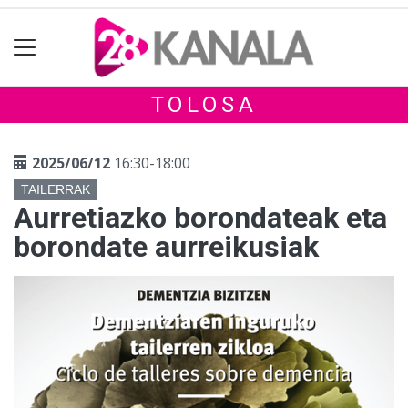
TOLOSA
2025/06/12
16:30-18:00
TAILERRAK
Aurretiazko borondateak eta
borondate aurreikusiak