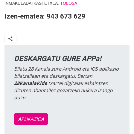
INMAKULADA IKASTETXEA,
TOLOSA
Izen-ematea: 943 673 629
DESKARGATU GURE APPa!
Bilatu 28 Kanala zure Android eta iOS aplikazio
bilatzailean eta deskargatu. Bertan
28KanalaKide
txartel digitalak eskaintzen
dizuten abantailez gozatzeko aukera izango
duzu.
APLIKAZIOA