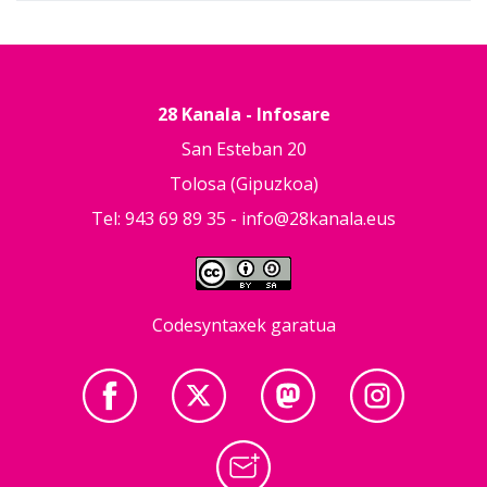
28 Kanala - Infosare
San Esteban 20
Tolosa (Gipuzkoa)
Tel: 943 69 89 35 -
info@28kanala.eus
Codesyntaxek garatua