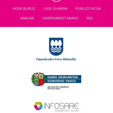
HONI BURUZ
LEGE OHARRA
PUBLIZITATEA
ARAUAK
HARREMANETARAKO
RSS