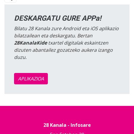
DESKARGATU GURE APPa!
Bilatu 28 Kanala zure Android eta iOS aplikazio
bilatzailean eta deskargatu. Bertan
28KanalaKide
txartel digitalak eskaintzen
dizuten abantailez gozatzeko aukera izango
duzu.
APLIKAZIOA
28 Kanala - Infosare