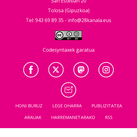
San Esteban 20
Tolosa (Gipuzkoa)
Tel: 943 69 89 35 -
info@28kanala.eus
Codesyntaxek garatua
HONI BURUZ
LEGE OHARRA
PUBLIZITATEA
ARAUAK
HARREMANETARAKO
RSS