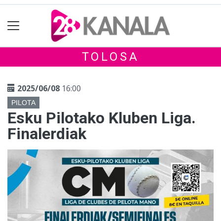
TOLOSA
2025/06/08
16:00
PILOTA
Esku Pilotako Kluben Liga.
Finalerdiak