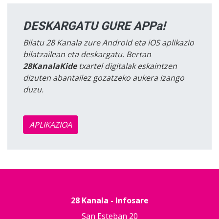
DESKARGATU GURE APPa!
Bilatu 28 Kanala zure Android eta iOS aplikazio
bilatzailean eta deskargatu. Bertan
28KanalaKide
txartel digitalak eskaintzen
dizuten abantailez gozatzeko aukera izango
duzu.
APLIKAZIOA
28 Kanala - Infosare
San Esteban 20