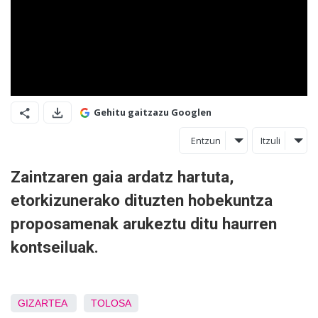
Gehitu gaitzazu Googlen
Entzun
Itzuli
Zaintzaren gaia ardatz hartuta,
etorkizunerako dituzten hobekuntza
proposamenak arukeztu ditu haurren
kontseiluak.
GIZARTEA
TOLOSA