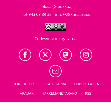
Tolosa (Gipuzkoa)
Tel: 943 69 89 35 -
info@28kanala.eus
Codesyntaxek garatua
HONI BURUZ
LEGE OHARRA
PUBLIZITATEA
ARAUAK
HARREMANETARAKO
RSS