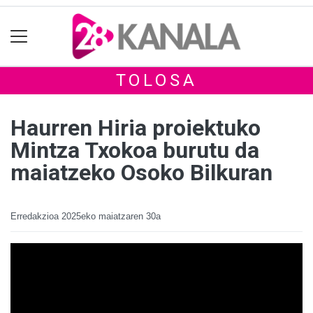
TOLOSA
Haurren Hiria proiektuko
Mintza Txokoa burutu da
maiatzeko Osoko Bilkuran
Erredakzioa
2025eko maiatzaren 30a