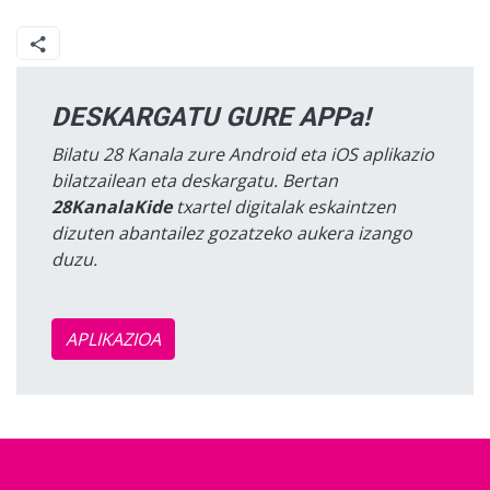
DESKARGATU GURE APPa!
Bilatu 28 Kanala zure Android eta iOS aplikazio
bilatzailean eta deskargatu. Bertan
28KanalaKide
txartel digitalak eskaintzen
dizuten abantailez gozatzeko aukera izango
duzu.
APLIKAZIOA