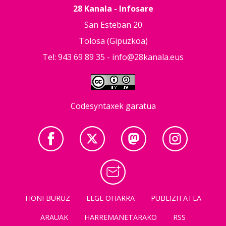
28 Kanala - Infosare
San Esteban 20
Tolosa (Gipuzkoa)
Tel: 943 69 89 35 -
info@28kanala.eus
Codesyntaxek garatua
HONI BURUZ
LEGE OHARRA
PUBLIZITATEA
ARAUAK
HARREMANETARAKO
RSS