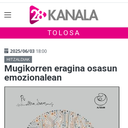
TOLOSA
2025/06/03
18:00
HITZALDIAK
Mugikorren eragina osasun
emozionalean