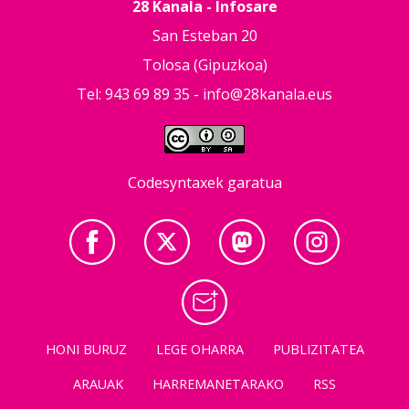
28 Kanala - Infosare
San Esteban 20
Tolosa (Gipuzkoa)
Tel: 943 69 89 35 -
info@28kanala.eus
Codesyntaxek garatua
HONI BURUZ
LEGE OHARRA
PUBLIZITATEA
ARAUAK
HARREMANETARAKO
RSS