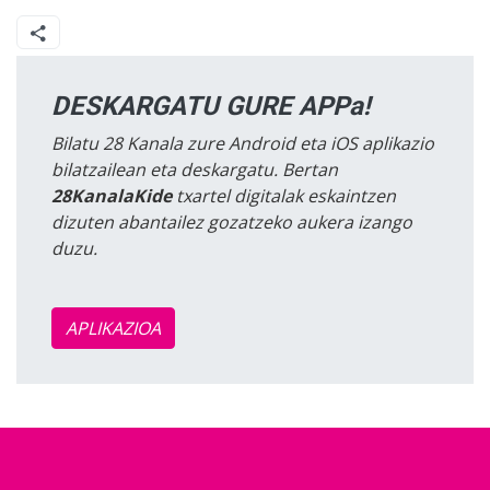
DESKARGATU GURE APPa!
Bilatu 28 Kanala zure Android eta iOS aplikazio
bilatzailean eta deskargatu. Bertan
28KanalaKide
txartel digitalak eskaintzen
dizuten abantailez gozatzeko aukera izango
duzu.
APLIKAZIOA