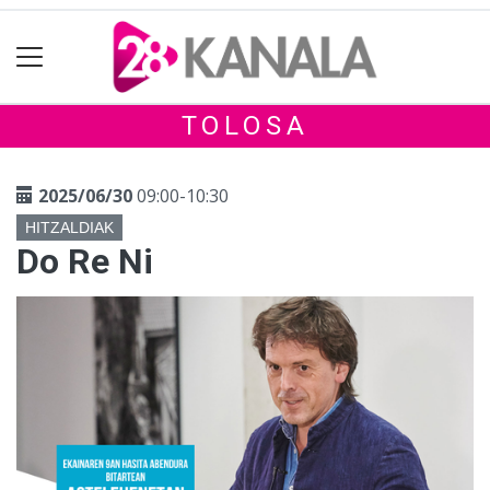
TOLOSA
2025/06/30
09:00-10:30
HITZALDIAK
Do Re Ni