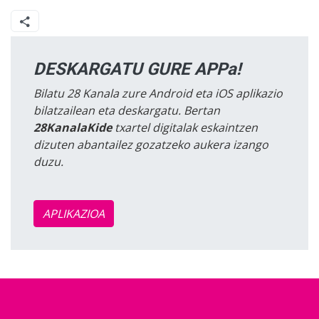
DESKARGATU GURE APPa!
Bilatu 28 Kanala zure Android eta iOS aplikazio
bilatzailean eta deskargatu. Bertan
28KanalaKide
txartel digitalak eskaintzen
dizuten abantailez gozatzeko aukera izango
duzu.
APLIKAZIOA