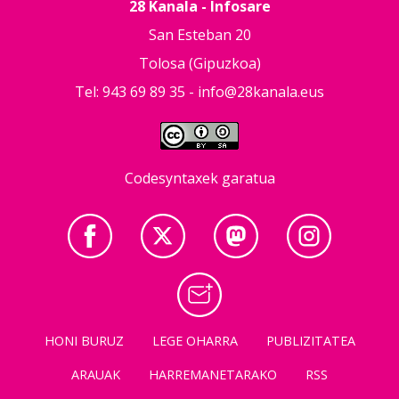
28 Kanala - Infosare
San Esteban 20
Tolosa (Gipuzkoa)
Tel: 943 69 89 35 -
info@28kanala.eus
Codesyntaxek garatua
HONI BURUZ
LEGE OHARRA
PUBLIZITATEA
ARAUAK
HARREMANETARAKO
RSS