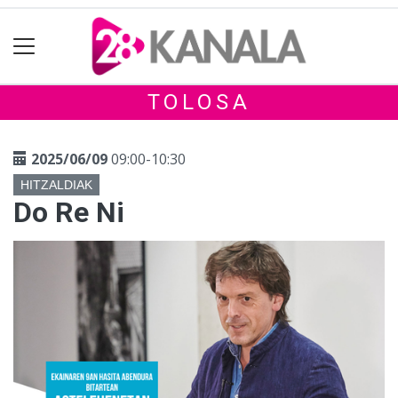
TOLOSA
2025/06/09
09:00-10:30
HITZALDIAK
Do Re Ni