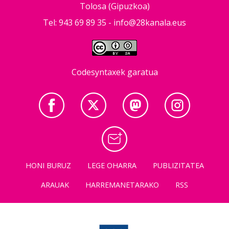
Tolosa (Gipuzkoa)
Tel: 943 69 89 35 -
info@28kanala.eus
Codesyntaxek garatua
HONI BURUZ
LEGE OHARRA
PUBLIZITATEA
ARAUAK
HARREMANETARAKO
RSS