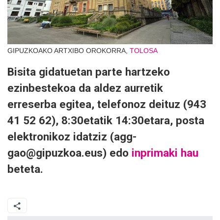
GIPUZKOAKO ARTXIBO OROKORRA,
TOLOSA
Bisita gidatuetan parte hartzeko
ezinbestekoa da aldez aurretik
erreserba egitea, telefonoz deituz (943
41 52 62), 8:30etatik 14:30etara, posta
elektronikoz idatziz (agg-
gao@gipuzkoa.eus) edo
inprimaki hau
beteta.