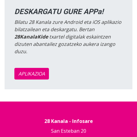
DESKARGATU GURE APPa!
Bilatu 28 Kanala zure Android eta iOS aplikazio
bilatzailean eta deskargatu. Bertan
28KanalaKide
txartel digitalak eskaintzen
dizuten abantailez gozatzeko aukera izango
duzu.
APLIKAZIOA
28 Kanala - Infosare
San Esteban 20