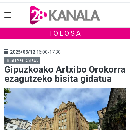
TOLOSA
2025/06/12
16:00-17:30
BISITA GIDATUA
Gipuzkoako Artxibo Orokorra
ezagutzeko bisita gidatua