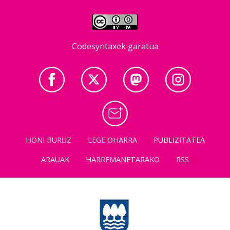
Codesyntaxek garatua
HONI BURUZ
LEGE OHARRA
PUBLIZITATEA
ARAUAK
HARREMANETARAKO
RSS