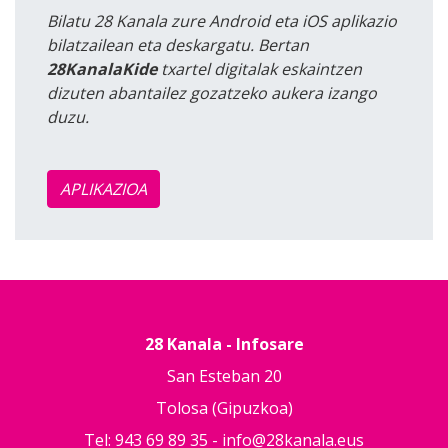
Bilatu 28 Kanala zure Android eta iOS aplikazio
bilatzailean eta deskargatu. Bertan
28KanalaKide
txartel digitalak eskaintzen
dizuten abantailez gozatzeko aukera izango
duzu.
APLIKAZIOA
28 Kanala - Infosare
San Esteban 20
Tolosa (Gipuzkoa)
Tel: 943 69 89 35 -
info@28kanala.eus