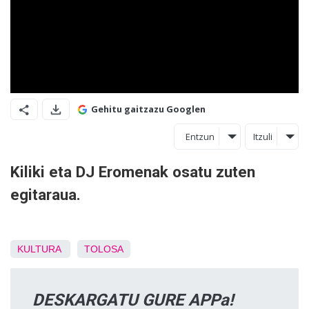
Gehitu gaitzazu Googlen
Entzun
Itzuli
Kiliki eta DJ Eromenak osatu zuten
egitaraua.
KULTURA
TOLOSA
DESKARGATU GURE APPa!