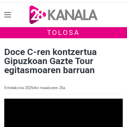
TOLOSA
Doce C-ren kontzertua
Gipuzkoan Gazte Tour
egitasmoaren barruan
Erredakzioa
2025eko maiatzaren 26a