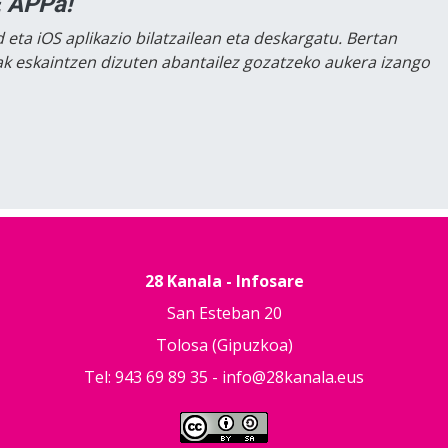
 APPa!
 eta iOS aplikazio bilatzailean eta deskargatu. Bertan
lak eskaintzen dizuten abantailez gozatzeko aukera izango
28 Kanala - Infosare
San Esteban 20
Tolosa (Gipuzkoa)
Tel: 943 69 89 35 -
info@28kanala.eus