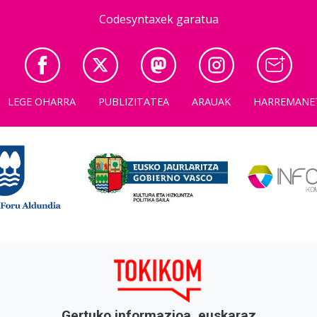
Codesyntaxek garatua
LEGE OHARRA
PUBLIZITATEA
ARAUAK
HARREMANE
Gertuko informazioa, euskaraz