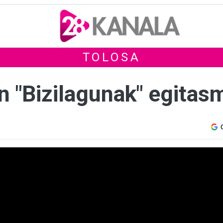
TOLOSA
n "Bizilagunak" egita