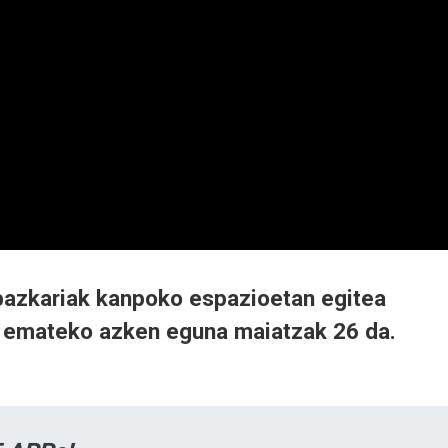
 bazkariak kanpoko espazioetan egitea
a emateko azken eguna maiatzak 26 da.