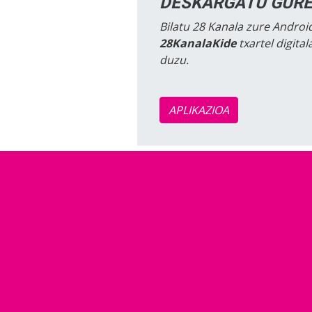
DESKARGATU GURE
Bilatu 28 Kanala zure Android
28KanalaKide
txartel digita
duzu.
APLIKAZIOA