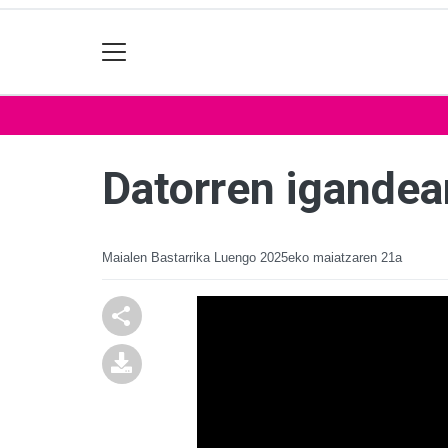
Datorren igandea
Maialen Bastarrika Luengo
2025eko maiatzaren 21a