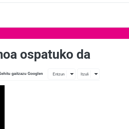
smoa ospatuko da
Gehitu gaitzazu Googlen
Entzun
Itzuli