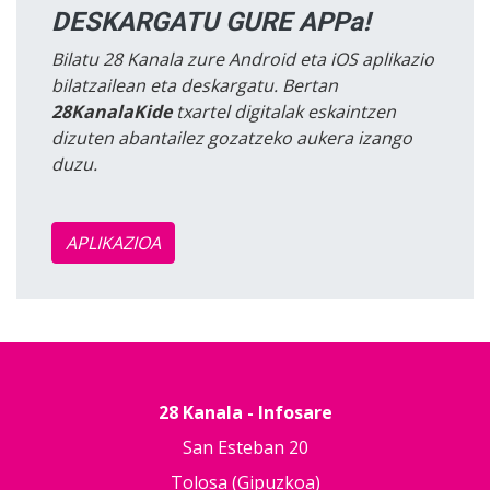
DESKARGATU GURE APPa!
Bilatu 28 Kanala zure Android eta iOS aplikazio
bilatzailean eta deskargatu. Bertan
28KanalaKide
txartel digitalak eskaintzen
dizuten abantailez gozatzeko aukera izango
duzu.
APLIKAZIOA
28 Kanala - Infosare
San Esteban 20
Tolosa (Gipuzkoa)