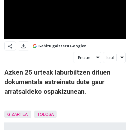
Gehitu gaitzazu Googlen
Entzun
Itzuli
Azken 25 urteak laburbiltzen dituen
dokumentala estreinatu dute gaur
arratsaldeko ospakizunean.
GIZARTEA
TOLOSA