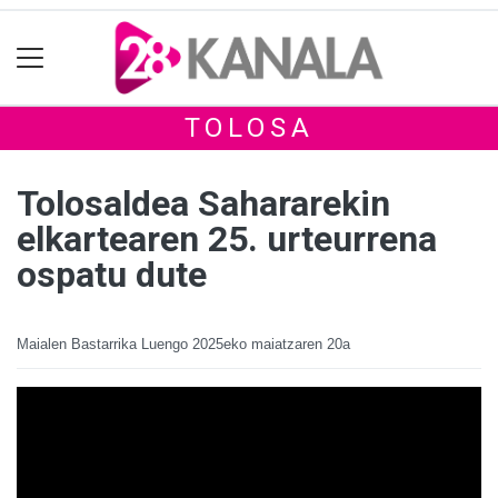
TOLOSA
Tolosaldea Sahararekin
elkartearen 25. urteurrena
ospatu dute
Maialen Bastarrika Luengo
2025eko maiatzaren 20a