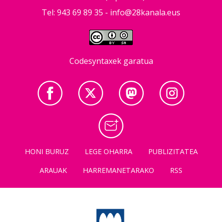
Tel: 943 69 89 35 -
info@28kanala.eus
Codesyntaxek garatua
HONI BURUZ
LEGE OHARRA
PUBLIZITATEA
ARAUAK
HARREMANETARAKO
RSS