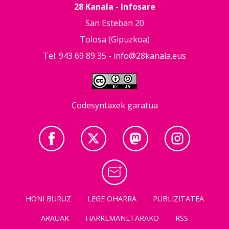
28 Kanala - Infosare
San Esteban 20
Tolosa (Gipuzkoa)
Tel: 943 69 89 35 -
info@28kanala.eus
Codesyntaxek garatua
HONI BURUZ
LEGE OHARRA
PUBLIZITATEA
ARAUAK
HARREMANETARAKO
RSS