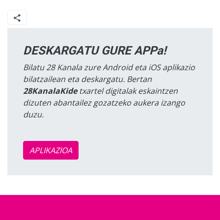
DESKARGATU GURE APPa!
Bilatu 28 Kanala zure Android eta iOS aplikazio
bilatzailean eta deskargatu. Bertan
28KanalaKide
txartel digitalak eskaintzen
dizuten abantailez gozatzeko aukera izango
duzu.
APLIKAZIOA