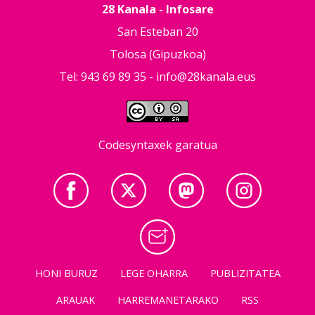
28 Kanala - Infosare
San Esteban 20
Tolosa (Gipuzkoa)
Tel: 943 69 89 35 -
info@28kanala.eus
Codesyntaxek garatua
HONI BURUZ
LEGE OHARRA
PUBLIZITATEA
ARAUAK
HARREMANETARAKO
RSS