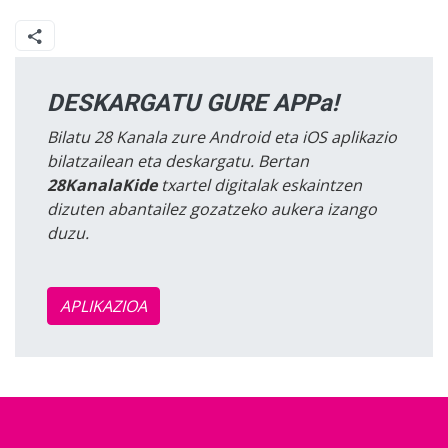
DESKARGATU GURE APPa!
Bilatu 28 Kanala zure Android eta iOS aplikazio
bilatzailean eta deskargatu. Bertan
28KanalaKide
txartel digitalak eskaintzen
dizuten abantailez gozatzeko aukera izango
duzu.
APLIKAZIOA