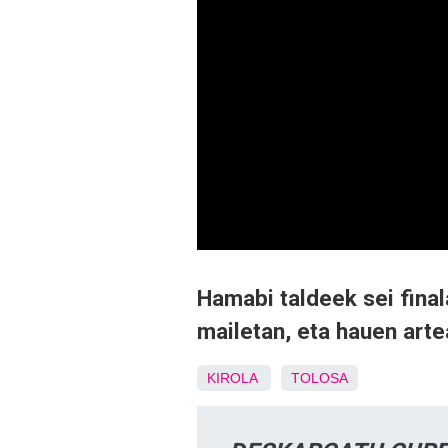
Hamabi taldeek sei final
mailetan, eta hauen art
KIROLA
TOLOSA