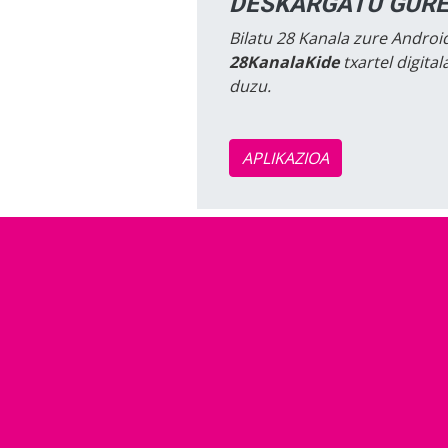
DESKARGATU GURE
Bilatu 28 Kanala zure Android
28KanalaKide
txartel digita
duzu.
APLIKAZIOA