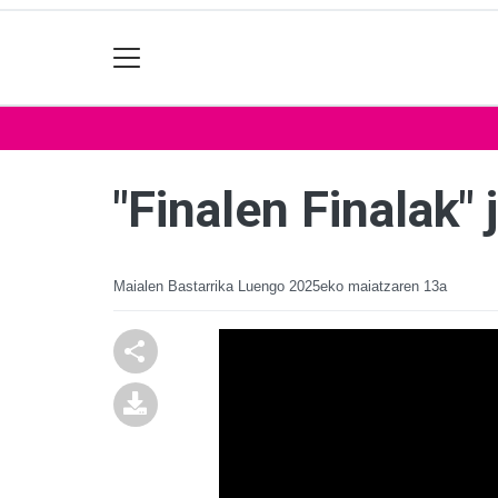
"Finalen Finalak"
Maialen Bastarrika Luengo
2025eko maiatzaren 13a