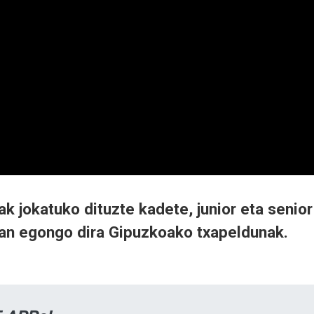
ak jokatuko dituzte kadete, junior eta senior
ean egongo dira Gipuzkoako txapeldunak.