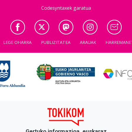
Codesyntaxek garatua
LEGE OHARRA
PUBLIZITATEA
ARAUAK
HARREMANE
Gertuko informazioa, euskaraz