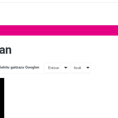
ean
Gehitu gaitzazu Googlen
Entzun
Itzuli