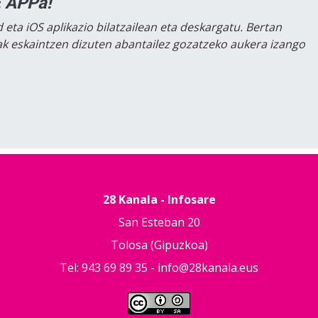
 APPa!
 eta iOS aplikazio bilatzailean eta deskargatu. Bertan
lak eskaintzen dizuten abantailez gozatzeko aukera izango
28 Kanala - Infosare
San Esteban 20
Tolosa (Gipuzkoa)
Tel: 943 69 89 35 -
info@28kanala.eus