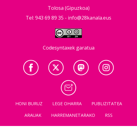
Tolosa (Gipuzkoa)
Tel: 943 69 89 35 -
info@28kanala.eus
Codesyntaxek garatua
HONI BURUZ
LEGE OHARRA
PUBLIZITATEA
ARAUAK
HARREMANETARAKO
RSS