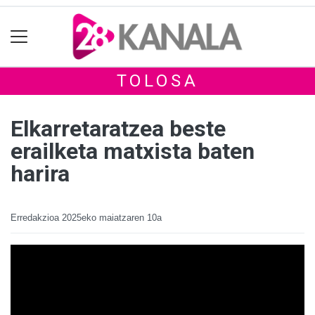
TOLOSA
Elkarretaratzea beste
erailketa matxista baten
harira
Erredakzioa
2025eko maiatzaren 10a