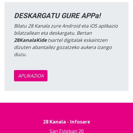
DESKARGATU GURE APPa!
Bilatu 28 Kanala zure Android eta iOS aplikazio
bilatzailean eta deskargatu. Bertan
28KanalaKide
txartel digitalak eskaintzen
dizuten abantailez gozatzeko aukera izango
duzu.
APLIKAZIOA
28 Kanala - Infosare
San Esteban 20