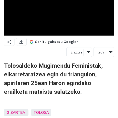
Gehitu gaitzazu Googlen
Entzun
Itzuli
Tolosaldeko Mugimendu Feministak,
elkarretaratzea egin du triangulon,
apirilaren 25ean Haron egindako
erailketa matxista salatzeko.
GIZARTEA
TOLOSA