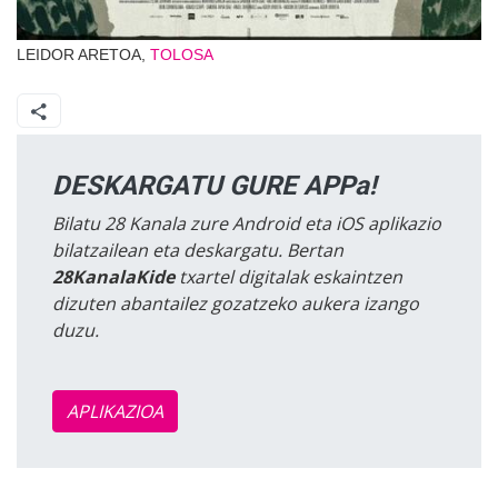
LEIDOR ARETOA,
TOLOSA
DESKARGATU GURE APPa!
Bilatu 28 Kanala zure Android eta iOS aplikazio
bilatzailean eta deskargatu. Bertan
28KanalaKide
txartel digitalak eskaintzen
dizuten abantailez gozatzeko aukera izango
duzu.
APLIKAZIOA