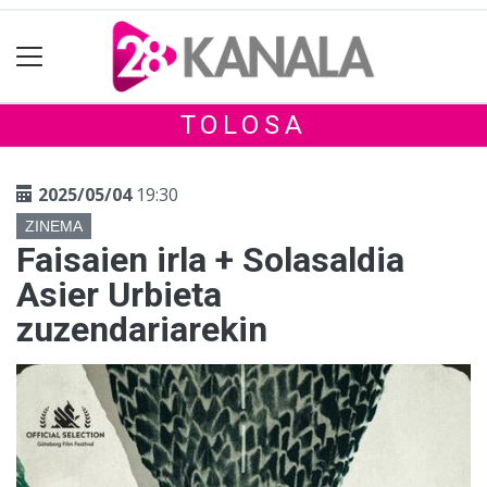
TOLOSA
2025/05/04
19:30
ZINEMA
Faisaien irla + Solasaldia
Asier Urbieta
zuzendariarekin