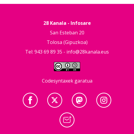
28 Kanala - Infosare
San Esteban 20
Tolosa (Gipuzkoa)
Tel: 943 69 89 35 -
info@28kanala.eus
Codesyntaxek garatua