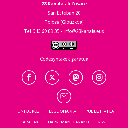
28 Kanala - Infosare
San Esteban 20
Tolosa (Gipuzkoa)
Tel: 943 69 89 35 -
info@28kanala.eus
Codesyntaxek garatua
HONI BURUZ
LEGE OHARRA
PUBLIZITATEA
ARAUAK
HARREMANETARAKO
RSS