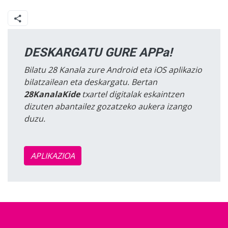
DESKARGATU GURE APPa!
Bilatu 28 Kanala zure Android eta iOS aplikazio
bilatzailean eta deskargatu. Bertan
28KanalaKide
txartel digitalak eskaintzen
dizuten abantailez gozatzeko aukera izango
duzu.
APLIKAZIOA