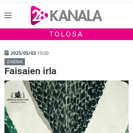
TOLOSA
2025/05/03
19:00
ZINEMA
Faisaien irla