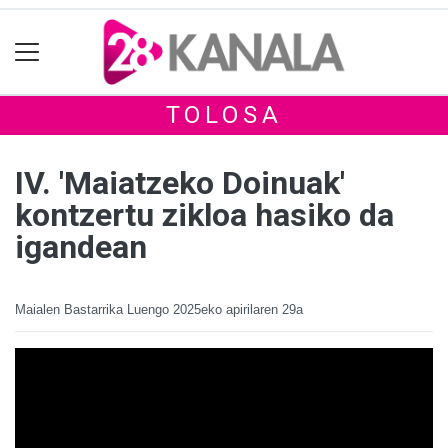
TOLOSA
IV. 'Maiatzeko Doinuak'
kontzertu zikloa hasiko da
igandean
Maialen Bastarrika Luengo
2025eko apirilaren 29a