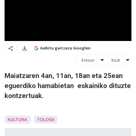
Gehitu gaitzazu Googlen
Entzun
Itzuli
Maiatzaren 4an, 11an, 18an eta 25ean
eguerdiko hamabietan eskainiko dituzte
kontzertuak.
KULTURA
TOLOSA