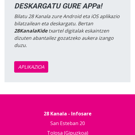
DESKARGATU GURE APPa!
Bilatu 28 Kanala zure Android eta iOS aplikazio
bilatzailean eta deskargatu. Bertan
28KanalaKide
txartel digitalak eskaintzen
dizuten abantailez gozatzeko aukera izango
duzu.
APLIKAZIOA
28 Kanala - Infosare
San Esteban 20
Tolosa (Gipuzkoa)