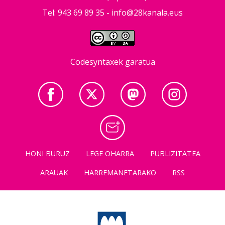
Tel: 943 69 89 35 -
info@28kanala.eus
Codesyntaxek garatua
HONI BURUZ
LEGE OHARRA
PUBLIZITATEA
ARAUAK
HARREMANETARAKO
RSS