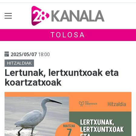
TOLOSA
2025/05/07
18:00
HITZALDIAK
Lertunak, lertxuntxoak eta
koartzatxoak