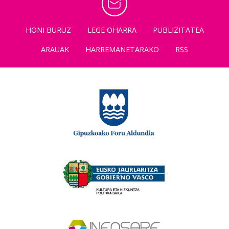
HONI BURUZ
LEGE OHARRA
PUBLIZITATEA
ARAUAK
HARREMANETARAKO
RSS