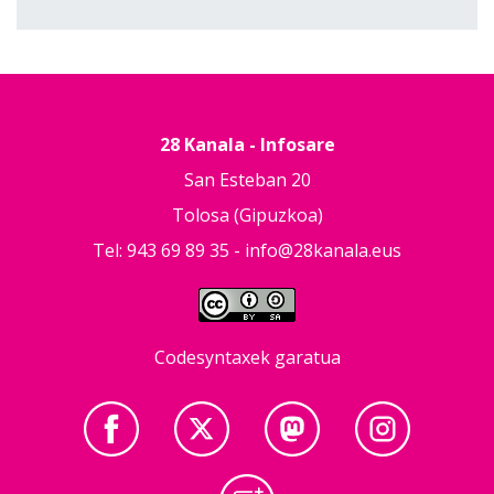
28 Kanala - Infosare
San Esteban 20
Tolosa (Gipuzkoa)
Tel: 943 69 89 35 -
info@28kanala.eus
Codesyntaxek garatua