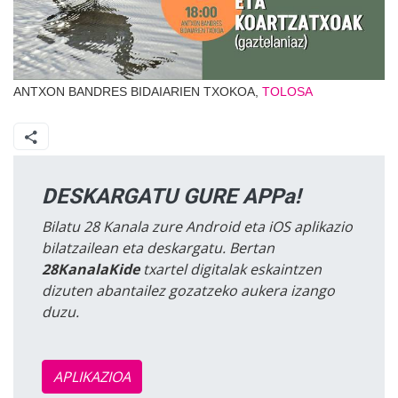
ANTXON BANDRES BIDAIARIEN TXOKOA,
TOLOSA
DESKARGATU GURE APPa!
Bilatu 28 Kanala zure Android eta iOS aplikazio
bilatzailean eta deskargatu. Bertan
28KanalaKide
txartel digitalak eskaintzen
dizuten abantailez gozatzeko aukera izango
duzu.
APLIKAZIOA