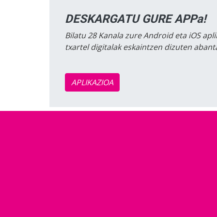
DESKARGATU GURE APPa!
Bilatu 28 Kanala zure Android eta iOS apli
txartel digitalak eskaintzen dizuten aban
APLIKAZIOA