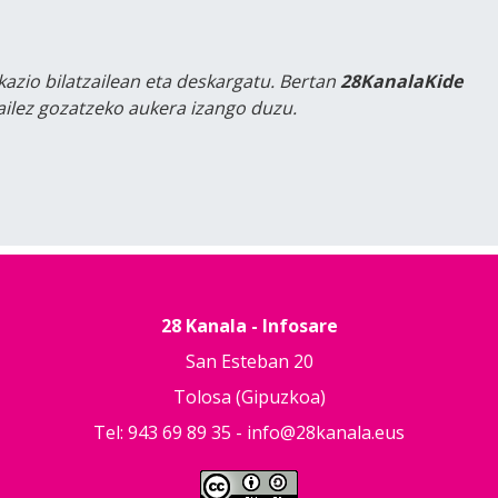
kazio bilatzailean eta deskargatu. Bertan
28KanalaKide
tailez gozatzeko aukera izango duzu.
28 Kanala - Infosare
San Esteban 20
Tolosa (Gipuzkoa)
Tel: 943 69 89 35 -
info@28kanala.eus