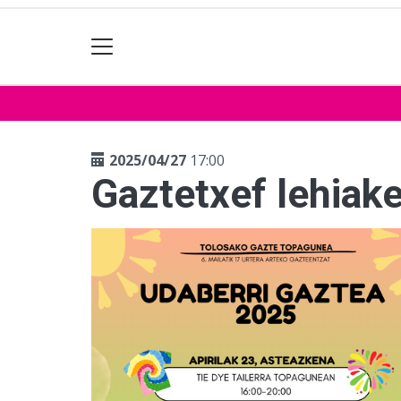
2025/04/27
17:00
Gaztetxef lehiak