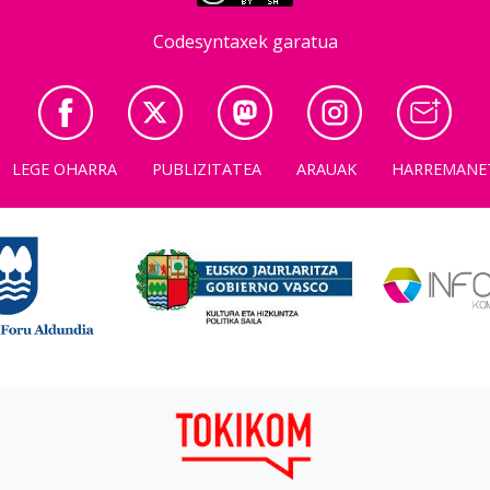
Codesyntaxek garatua
LEGE OHARRA
PUBLIZITATEA
ARAUAK
HARREMANE