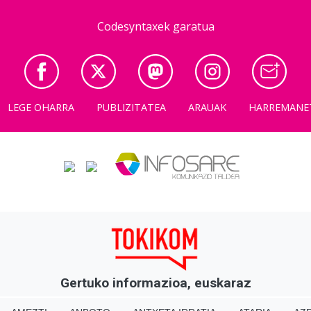
Codesyntaxek garatua
LEGE OHARRA
PUBLIZITATEA
ARAUAK
HARREMANE
Gertuko informazioa, euskaraz