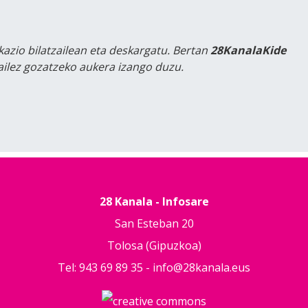
kazio bilatzailean eta deskargatu. Bertan
28KanalaKide
tailez gozatzeko aukera izango duzu.
28 Kanala - Infosare
San Esteban 20
Tolosa (Gipuzkoa)
Tel: 943 69 89 35 -
info@28kanala.eus