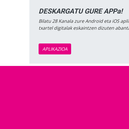
DESKARGATU GURE APPa!
Bilatu 28 Kanala zure Android eta iOS apli
txartel digitalak eskaintzen dizuten aban
APLIKAZIOA