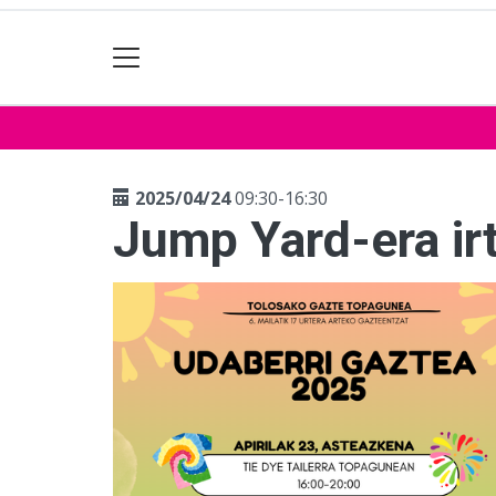
2025/04/24
09:30-16:30
Jump Yard-era ir