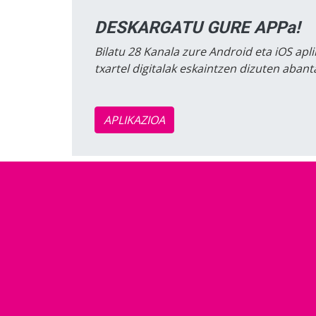
DESKARGATU GURE APPa!
Bilatu 28 Kanala zure Android eta iOS apli
txartel digitalak eskaintzen dizuten aban
APLIKAZIOA