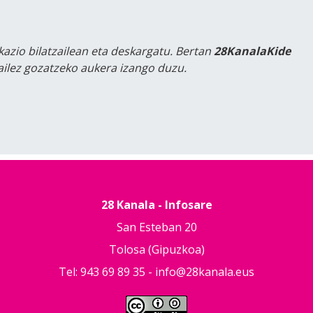
kazio bilatzailean eta deskargatu. Bertan
28KanalaKide
tailez gozatzeko aukera izango duzu.
28 Kanala - Infosare
San Esteban 20
Tolosa (Gipuzkoa)
Tel: 943 69 89 35 -
info@28kanala.eus