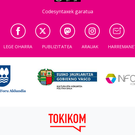
Codesyntaxek garatua
LEGE OHARRA
PUBLIZITATEA
ARAUAK
HARREMANE