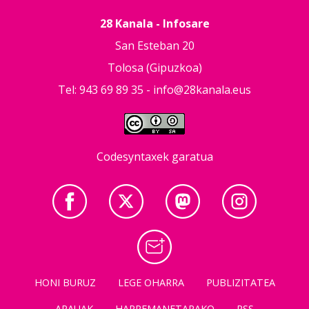
28 Kanala - Infosare
San Esteban 20
Tolosa (Gipuzkoa)
Tel: 943 69 89 35 -
info@28kanala.eus
Codesyntaxek garatua
HONI BURUZ
LEGE OHARRA
PUBLIZITATEA
ARAUAK
HARREMANETARAKO
RSS