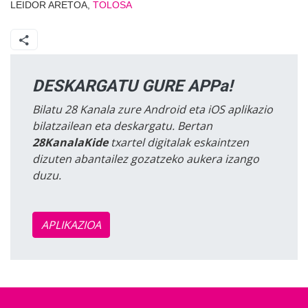
LEIDOR ARETOA,
TOLOSA
DESKARGATU GURE APPa!
Bilatu 28 Kanala zure Android eta iOS aplikazio
bilatzailean eta deskargatu. Bertan
28KanalaKide
txartel digitalak eskaintzen
dizuten abantailez gozatzeko aukera izango
duzu.
APLIKAZIOA