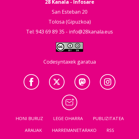
28 Kanala - Infosare
San Esteban 20
Tolosa (Gipuzkoa)
Tel: 943 69 89 35 -
info@28kanala.eus
Codesyntaxek garatua
HONI BURUZ
LEGE OHARRA
PUBLIZITATEA
ARAUAK
HARREMANETARAKO
RSS