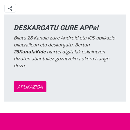
DESKARGATU GURE APPa!
Bilatu 28 Kanala zure Android eta iOS aplikazio
bilatzailean eta deskargatu. Bertan
28KanalaKide
txartel digitalak eskaintzen
dizuten abantailez gozatzeko aukera izango
duzu.
APLIKAZIOA