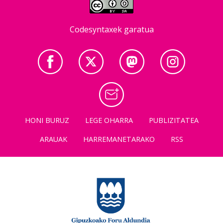
Codesyntaxek garatua
HONI BURUZ
LEGE OHARRA
PUBLIZITATEA
ARAUAK
HARREMANETARAKO
RSS