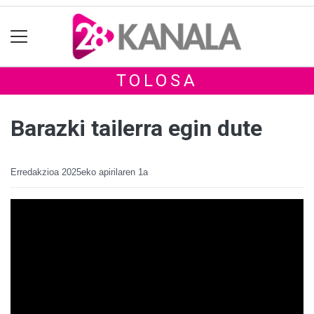
TOLOSA
Barazki tailerra egin dute
Erredakzioa
2025eko apirilaren 1a