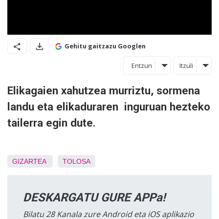
Gehitu gaitzazu Googlen
Entzun
Itzuli
Elikagaien xahutzea murriztu, sormena
landu eta elikaduraren inguruan hezteko
tailerra egin dute.
GIZARTEA
TOLOSA
DESKARGATU GURE APPa!
Bilatu 28 Kanala zure Android eta iOS aplikazio