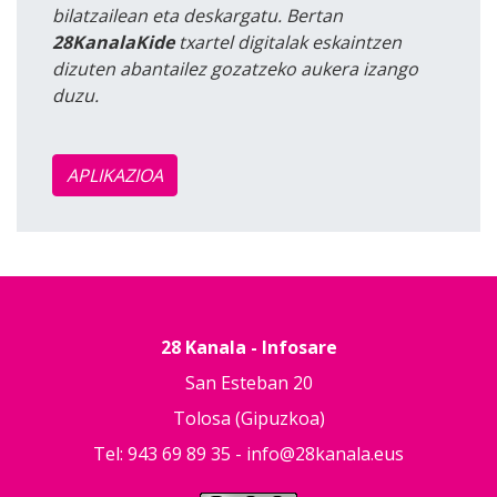
bilatzailean eta deskargatu. Bertan
28KanalaKide
txartel digitalak eskaintzen
dizuten abantailez gozatzeko aukera izango
duzu.
APLIKAZIOA
28 Kanala - Infosare
San Esteban 20
Tolosa (Gipuzkoa)
Tel: 943 69 89 35 -
info@28kanala.eus