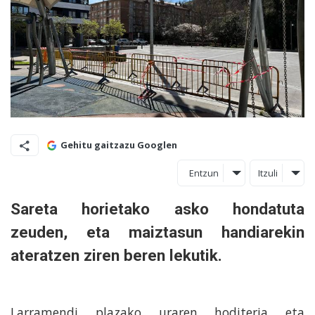
Gehitu gaitzazu Googlen
Entzun
Itzuli
Sareta horietako asko hondatuta
zeuden, eta maiztasun handiarekin
ateratzen ziren beren lekutik.
Larramendi plazako uraren hoditeria eta