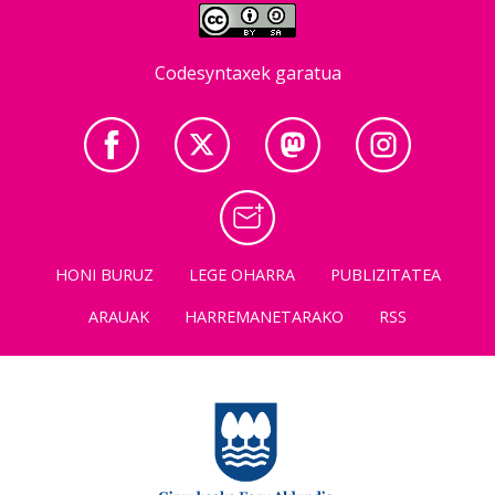
Codesyntaxek garatua
HONI BURUZ
LEGE OHARRA
PUBLIZITATEA
ARAUAK
HARREMANETARAKO
RSS