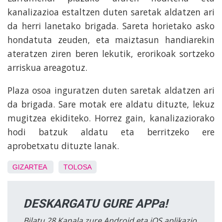
kanalizazioa estaltzen duten saretak aldatzen ari
da herri lanetako brigada. Sareta horietako asko
hondatuta zeuden, eta maiztasun handiarekin
ateratzen ziren beren lekutik, erorikoak sortzeko
arriskua areagotuz.
Plaza osoa inguratzen duten saretak aldatzen ari
da brigada. Sare motak ere aldatu dituzte, lekuz
mugitzea ekiditeko. Horrez gain, kanalizaziorako
hodi batzuk aldatu eta berritzeko ere
aprobetxatu dituzte lanak.
GIZARTEA
TOLOSA
DESKARGATU GURE APPa!
Bilatu 28 Kanala zure Android eta iOS aplikazio