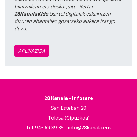
bilatzailean eta deskargatu. Bertan
28KanalaKide
txartel digitalak eskaintzen
dizuten abantailez gozatzeko aukera izango
duzu.
APLIKAZIOA
28 Kanala - Infosare
San Esteban 20
Tolosa (Gipuzkoa)
Tel: 943 69 89 35 -
info@28kanala.eus