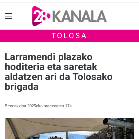
TOLOSA
Larramendi plazako
hoditeria eta saretak
aldatzen ari da Tolosako
brigada
Erredakzioa
2025eko martxoaren 17a