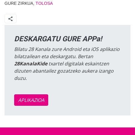
GURE ZIRKUA,
TOLOSA
DESKARGATU GURE APPa!
Bilatu 28 Kanala zure Android eta iOS aplikazio
bilatzailean eta deskargatu. Bertan
28KanalaKide
txartel digitalak eskaintzen
dizuten abantailez gozatzeko aukera izango
duzu.
APLIKAZIOA