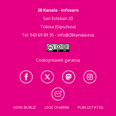
28 Kanala - Infosare
San Esteban 20
Tolosa (Gipuzkoa)
Tel: 943 69 89 35 -
info@28kanala.eus
Codesyntaxek garatua
HONI BURUZ
LEGE OHARRA
PUBLIZITATEA