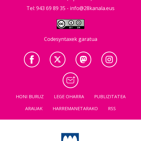
Tel: 943 69 89 35 -
info@28kanala.eus
Codesyntaxek garatua
HONI BURUZ
LEGE OHARRA
PUBLIZITATEA
ARAUAK
HARREMANETARAKO
RSS