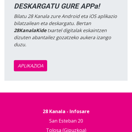
DESKARGATU GURE APPa!
Bilatu 28 Kanala zure Android eta iOS aplikazio
bilatzailean eta deskargatu. Bertan
28KanalaKide
txartel digitalak eskaintzen
dizuten abantailez gozatzeko aukera izango
duzu.
APLIKAZIOA
28 Kanala - Infosare
San Esteban 20
Tolosa (Gipuzkoa)