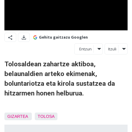
Gehitu gaitzazu Googlen
Entzun
Itzuli
Tolosaldean zahartze aktiboa,
belaunaldien arteko ekimenak,
boluntariotza eta kirola sustatzea da
hitzarmen honen helburua.
GIZARTEA
TOLOSA