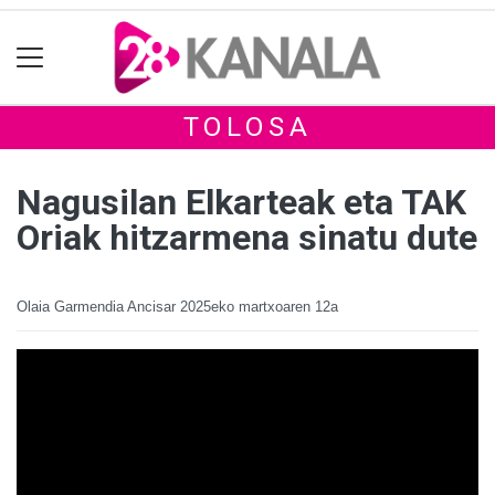
TOLOSA
Nagusilan Elkarteak eta TAK
Oriak hitzarmena sinatu dute
Olaia Garmendia Ancisar
2025eko martxoaren 12a