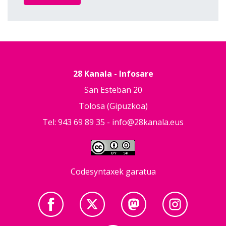
28 Kanala - Infosare
San Esteban 20
Tolosa (Gipuzkoa)
Tel: 943 69 89 35 -
info@28kanala.eus
Codesyntaxek garatua