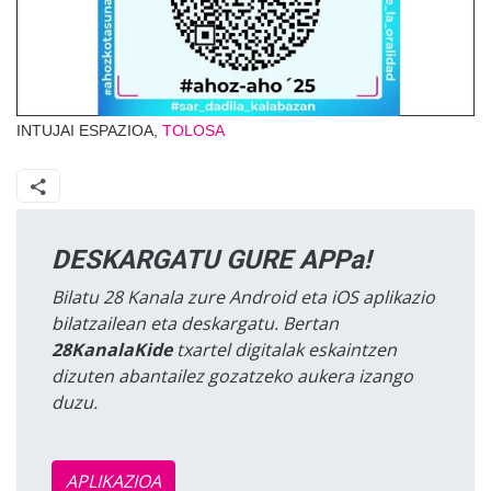
INTUJAI ESPAZIOA,
TOLOSA
DESKARGATU GURE APPa!
Bilatu 28 Kanala zure Android eta iOS aplikazio
bilatzailean eta deskargatu. Bertan
28KanalaKide
txartel digitalak eskaintzen
dizuten abantailez gozatzeko aukera izango
duzu.
APLIKAZIOA