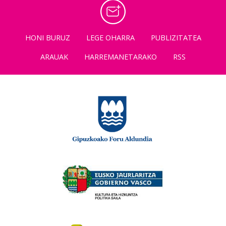
HONI BURUZ
LEGE OHARRA
PUBLIZITATEA
ARAUAK
HARREMANETARAKO
RSS