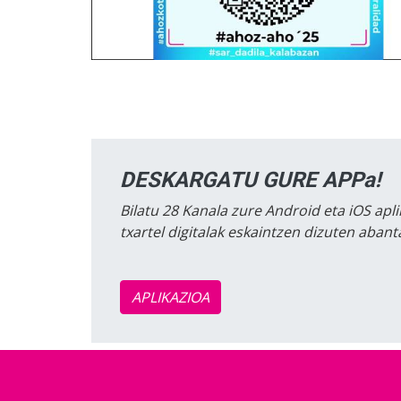
DESKARGATU GURE APPa!
Bilatu 28 Kanala zure Android eta iOS apli
txartel digitalak eskaintzen dizuten aban
APLIKAZIOA