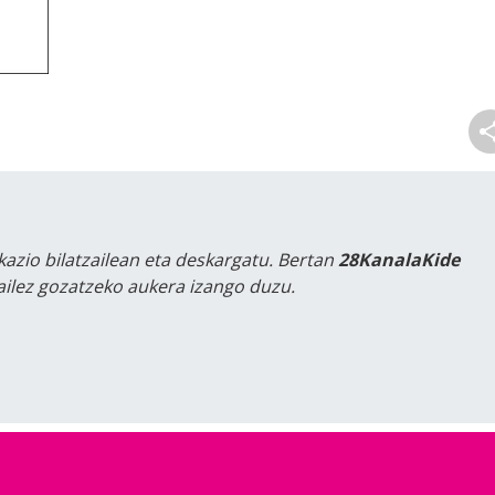
kazio bilatzailean eta deskargatu. Bertan
28KanalaKide
tailez gozatzeko aukera izango duzu.