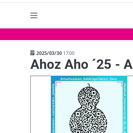
2025/03/30
17:00
Ahoz Aho ´25 - A