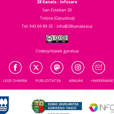
28 Kanala - Infosare
San Esteban 20
Tolosa (Gipuzkoa)
Tel: 943 69 89 35 -
info@28kanala.eus
Codesyntaxek garatua
LEGE OHARRA
PUBLIZITATEA
ARAUAK
HARREMANE