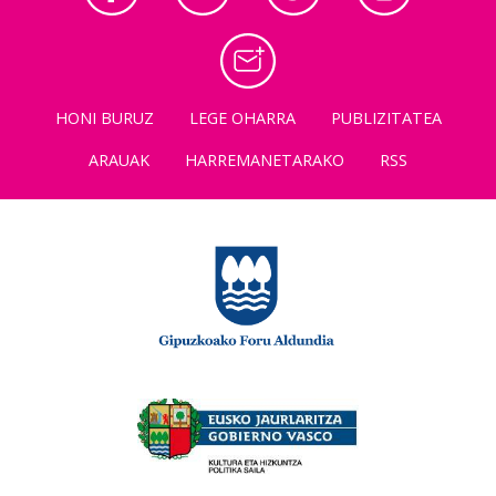
HONI BURUZ
LEGE OHARRA
PUBLIZITATEA
ARAUAK
HARREMANETARAKO
RSS