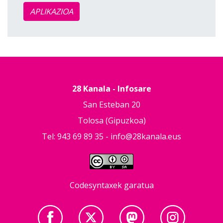
APLIKAZIOA
28 Kanala - Infosare
San Esteban 20
Tolosa (Gipuzkoa)
Tel: 943 69 89 35 -
info@28kanala.eus
Codesyntaxek garatua