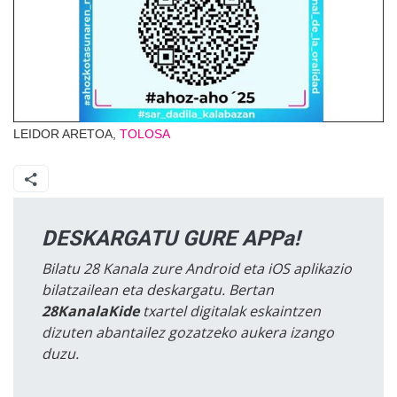
LEIDOR ARETOA,
TOLOSA
DESKARGATU GURE APPa!
Bilatu 28 Kanala zure Android eta iOS aplikazio
bilatzailean eta deskargatu. Bertan
28KanalaKide
txartel digitalak eskaintzen
dizuten abantailez gozatzeko aukera izango
duzu.