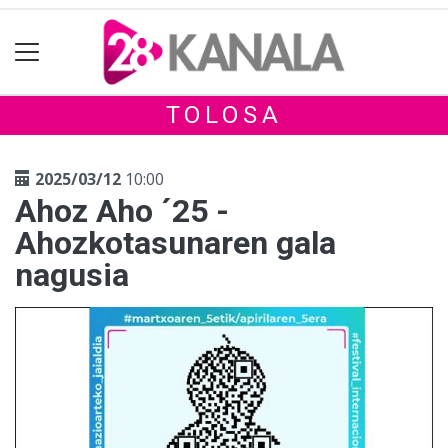
TOLOSA
2025/03/12
10:00
Ahoz Aho ´25 -
Ahozkotasunaren gala
nagusia