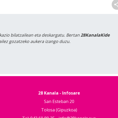
kazio bilatzailean eta deskargatu. Bertan
28KanalaKide
tailez gozatzeko aukera izango duzu.
28 Kanala - Infosare
San Esteban 20
Tolosa (Gipuzkoa)