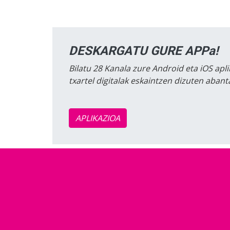
DESKARGATU GURE APPa!
Bilatu 28 Kanala zure Android eta iOS apli
txartel digitalak eskaintzen dizuten aban
APLIKAZIOA