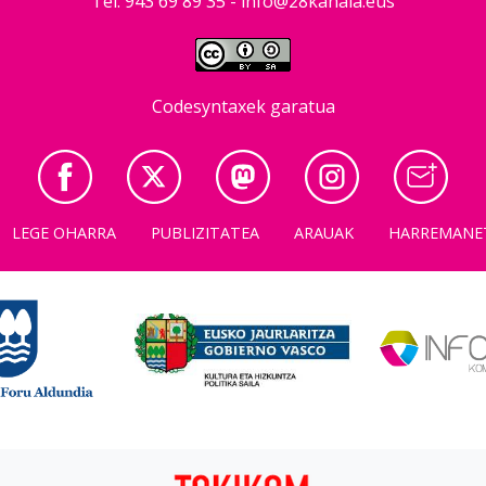
Tel: 943 69 89 35 -
info@28kanala.eus
Codesyntaxek garatua
LEGE OHARRA
PUBLIZITATEA
ARAUAK
HARREMANE