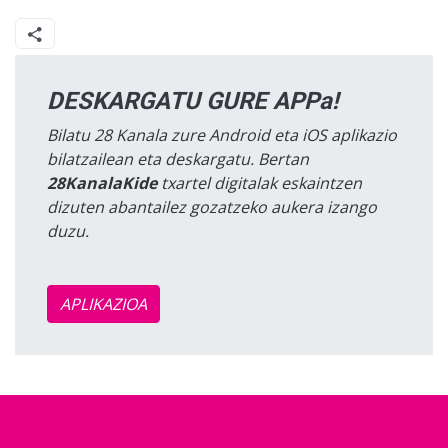
DESKARGATU GURE APPa!
Bilatu 28 Kanala zure Android eta iOS aplikazio
bilatzailean eta deskargatu. Bertan
28KanalaKide
txartel digitalak eskaintzen
dizuten abantailez gozatzeko aukera izango
duzu.
APLIKAZIOA