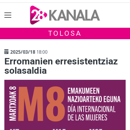
TOLOSA
2025/03/18
18:00
Erromanien erresistentziaz
solasaldia