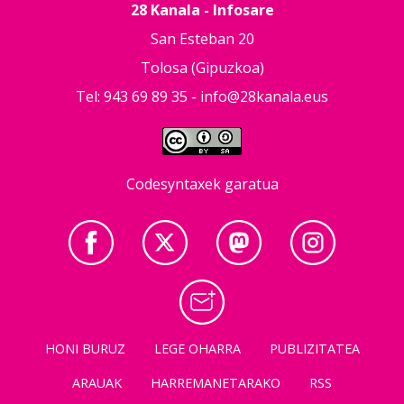
28 Kanala - Infosare
San Esteban 20
Tolosa (Gipuzkoa)
Tel: 943 69 89 35 -
info@28kanala.eus
Codesyntaxek garatua
HONI BURUZ
LEGE OHARRA
PUBLIZITATEA
ARAUAK
HARREMANETARAKO
RSS