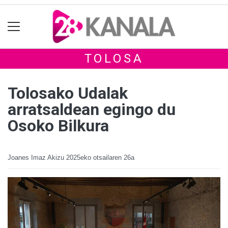
TOLOSA
Tolosako Udalak
arratsaldean egingo du
Osoko Bilkura
Joanes Imaz Akizu
2025eko otsailaren 26a