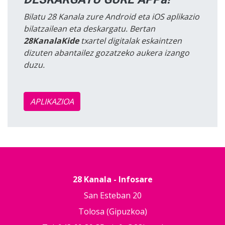
Bilatu 28 Kanala zure Android eta iOS aplikazio
bilatzailean eta deskargatu. Bertan
28KanalaKide
txartel digitalak eskaintzen
dizuten abantailez gozatzeko aukera izango
duzu.
APLIKAZIOA
28 Kanala - Infosare
San Esteban 20
Tolosa (Gipuzkoa)