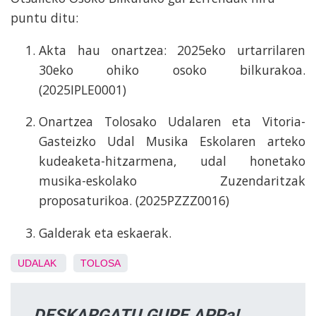
puntu ditu:
Akta hau onartzea: 2025eko urtarrilaren
30eko ohiko osoko bilkurakoa.
(2025IPLE0001)
Onartzea Tolosako Udalaren eta Vitoria-
Gasteizko Udal Musika Eskolaren arteko
kudeaketa-hitzarmena, udal honetako
musika-eskolako Zuzendaritzak
proposaturikoa. (2025PZZZ0016)
Galderak eta eskaerak.
UDALAK
TOLOSA
DESKARGATU GURE APPa!