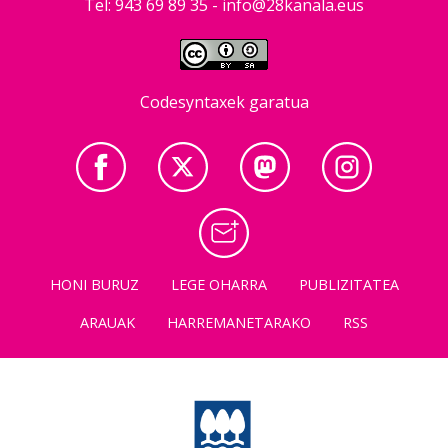
Tel: 943 69 89 35 -
info@28kanala.eus
Codesyntaxek garatua
HONI BURUZ
LEGE OHARRA
PUBLIZITATEA
ARAUAK
HARREMANETARAKO
RSS