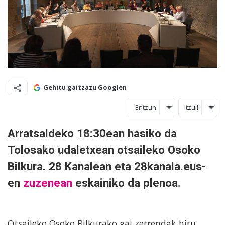
Gehitu gaitzazu Googlen
Entzun
Itzuli
Arratsaldeko 18:30ean hasiko da
Tolosako udaletxean otsaileko Osoko
Bilkura. 28 Kanalean eta 28kanala.eus-
en
zuzenean
eskainiko da plenoa.
Otsaileko Osoko Bilkurako gai zerrendak hiru