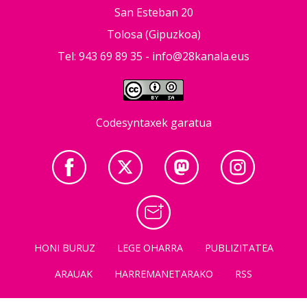
San Esteban 20
Tolosa (Gipuzkoa)
Tel: 943 69 89 35 -
info@28kanala.eus
Codesyntaxek garatua
HONI BURUZ
LEGE OHARRA
PUBLIZITATEA
ARAUAK
HARREMANETARAKO
RSS