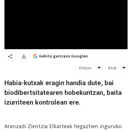
Gehitu gaitzazu Googlen
Entzun
Itzuli
Habia-kutxak eragin handia dute, bai
biodibertsitatearen hobekuntzan, baita
izurriteen kontrolean ere.
Aranzadi Zientzia Elkarteak hegaztien inguruko