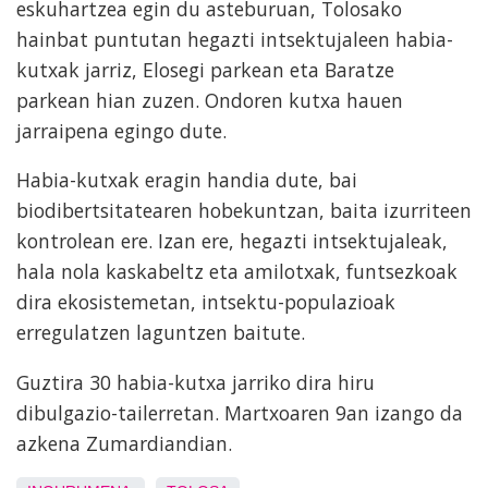
eskuhartzea egin du asteburuan, Tolosako
hainbat puntutan hegazti intsektujaleen habia-
kutxak jarriz, Elosegi parkean eta Baratze
parkean hian zuzen. Ondoren kutxa hauen
jarraipena egingo dute.
Habia-kutxak eragin handia dute, bai
biodibertsitatearen hobekuntzan, baita izurriteen
kontrolean ere. Izan ere, hegazti intsektujaleak,
hala nola kaskabeltz eta amilotxak, funtsezkoak
dira ekosistemetan, intsektu-populazioak
erregulatzen laguntzen baitute.
Guztira 30 habia-kutxa jarriko dira hiru
dibulgazio-tailerretan. Martxoaren 9an izango da
azkena Zumardiandian.