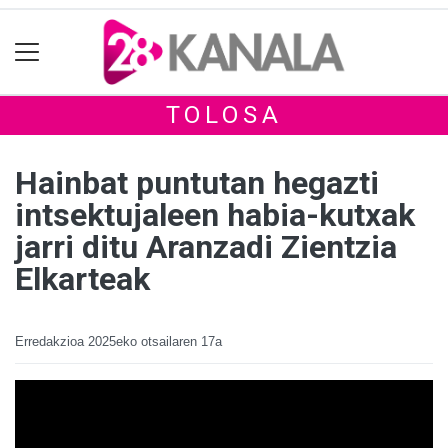
TOLOSA
Hainbat puntutan hegazti
intsektujaleen habia-kutxak
jarri ditu Aranzadi Zientzia
Elkarteak
Erredakzioa
2025eko otsailaren 17a