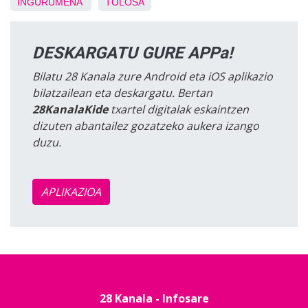
INGURUMENA
TOLOSA
DESKARGATU GURE APPa!
Bilatu 28 Kanala zure Android eta iOS aplikazio
bilatzailean eta deskargatu. Bertan
28KanalaKide
txartel digitalak eskaintzen
dizuten abantailez gozatzeko aukera izango
duzu.
APLIKAZIOA
28 Kanala - Infosare