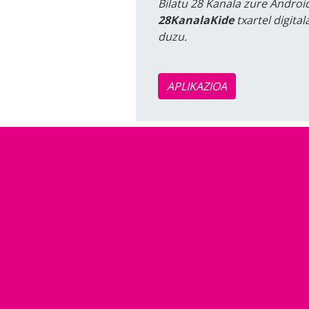
Bilatu 28 Kanala zure Android
28KanalaKide
txartel digita
duzu.
APLIKAZIOA