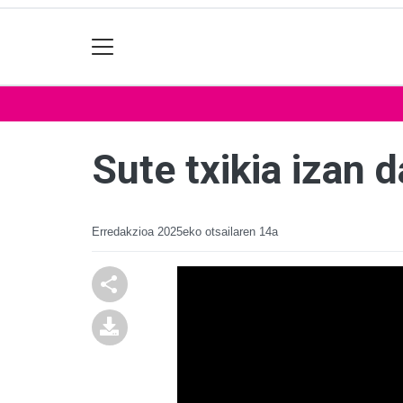
Sute txikia izan 
Erredakzioa
2025eko otsailaren 14a