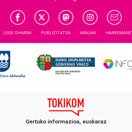
LEGE OHARRA
PUBLIZITATEA
ARAUAK
HARREMANE
Gertuko informazioa, euskaraz