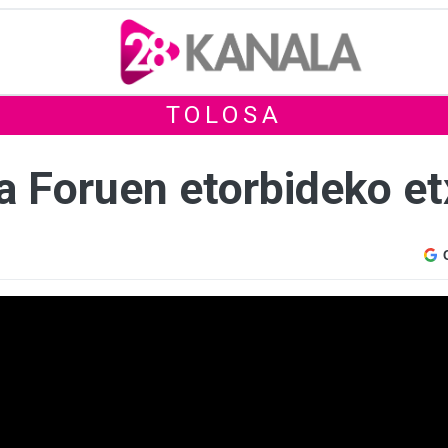
TOLOSA
da Foruen etorbideko e