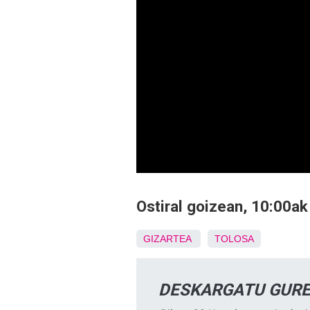
Ostiral goizean, 10:00ak
GIZARTEA
TOLOSA
DESKARGATU GURE