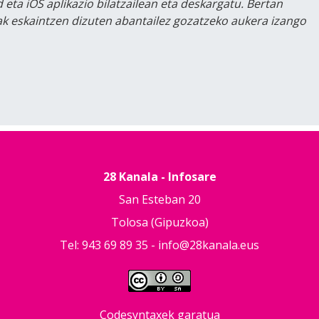
 eta iOS aplikazio bilatzailean eta deskargatu. Bertan
lak eskaintzen dizuten abantailez gozatzeko aukera izango
28 Kanala - Infosare
San Esteban 20
Tolosa (Gipuzkoa)
Tel: 943 69 89 35 -
info@28kanala.eus
Codesyntaxek garatua