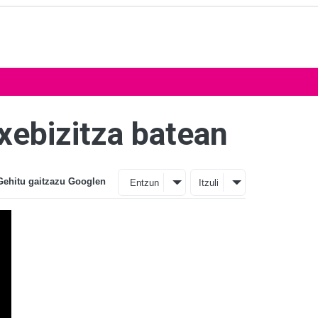
txebizitza batean
Gehitu gaitzazu Googlen
Entzun
Itzuli