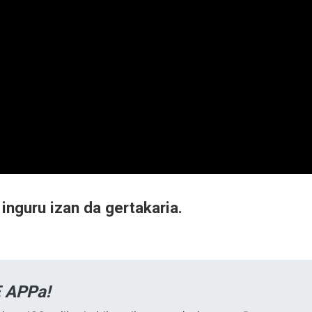
 inguru izan da gertakaria.
 APPa!