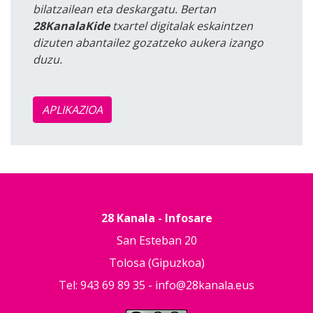
bilatzailean eta deskargatu. Bertan
28KanalaKide
txartel digitalak eskaintzen
dizuten abantailez gozatzeko aukera izango
duzu.
APLIKAZIOA
28 Kanala - Infosare
San Esteban 20
Tolosa (Gipuzkoa)
Tel: 943 69 89 35 -
info@28kanala.eus