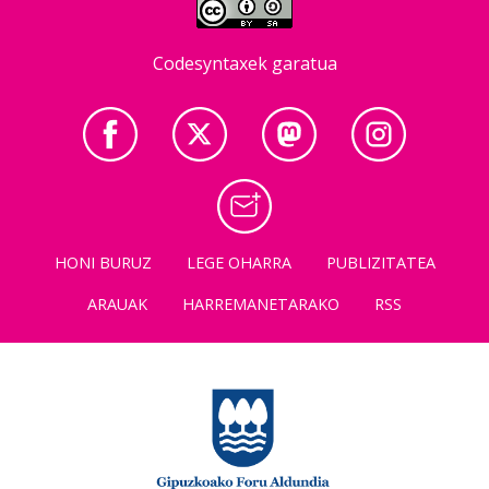
Codesyntaxek garatua
HONI BURUZ
LEGE OHARRA
PUBLIZITATEA
ARAUAK
HARREMANETARAKO
RSS