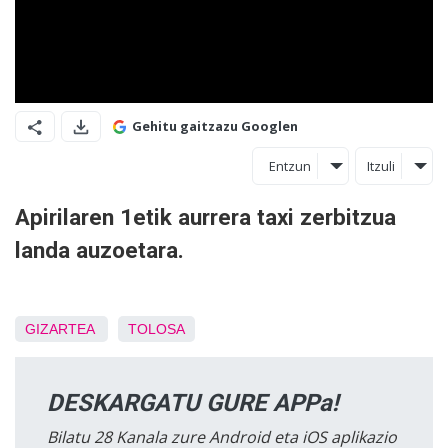
Gehitu gaitzazu Googlen
Entzun
Itzuli
Apirilaren 1etik aurrera taxi zerbitzua
landa auzoetara.
GIZARTEA
TOLOSA
DESKARGATU GURE APPa!
Bilatu 28 Kanala zure Android eta iOS aplikazio