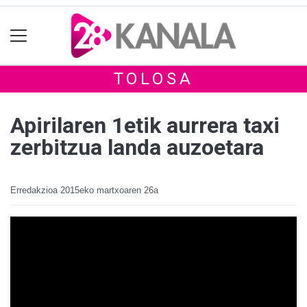
TOLOSA
Apirilaren 1etik aurrera taxi
zerbitzua landa auzoetara
Erredakzioa
2015eko martxoaren 26a