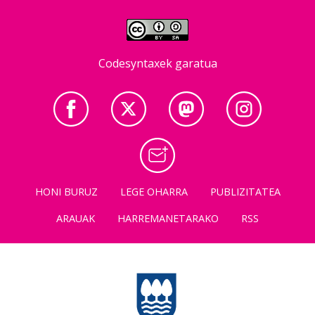
Codesyntaxek garatua
HONI BURUZ
LEGE OHARRA
PUBLIZITATEA
ARAUAK
HARREMANETARAKO
RSS