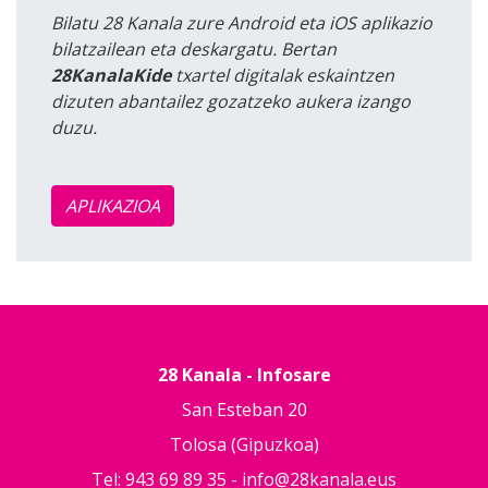
Bilatu 28 Kanala zure Android eta iOS aplikazio
bilatzailean eta deskargatu. Bertan
28KanalaKide
txartel digitalak eskaintzen
dizuten abantailez gozatzeko aukera izango
duzu.
APLIKAZIOA
28 Kanala - Infosare
San Esteban 20
Tolosa (Gipuzkoa)
Tel: 943 69 89 35 -
info@28kanala.eus