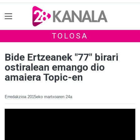
TOLOSA
Bide Ertzeanek "77" birari
ostiralean emango dio
amaiera Topic-en
Erredakzioa
2015eko martxoaren 24a