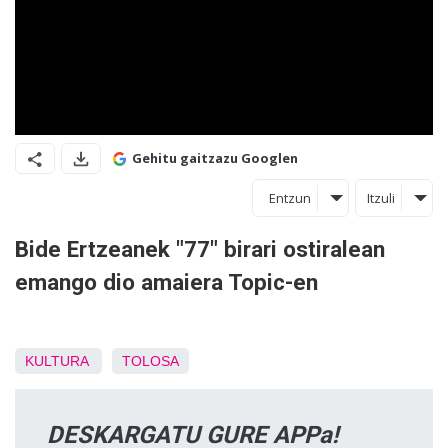
Gehitu gaitzazu Googlen
Entzun
Itzuli
Bide Ertzeanek "77" birari ostiralean
emango dio amaiera Topic-en
KULTURA
TOLOSA
DESKARGATU GURE APPa!