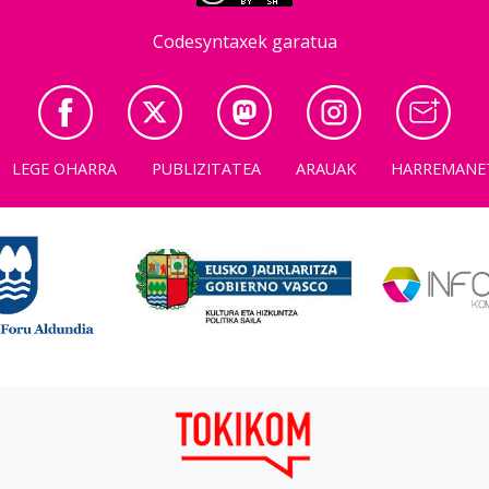
Codesyntaxek garatua
LEGE OHARRA
PUBLIZITATEA
ARAUAK
HARREMANE