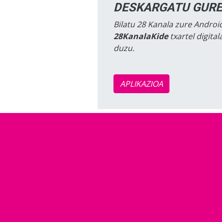
DESKARGATU GURE
Bilatu 28 Kanala zure Android
28KanalaKide
txartel digita
duzu.
APLIKAZIOA