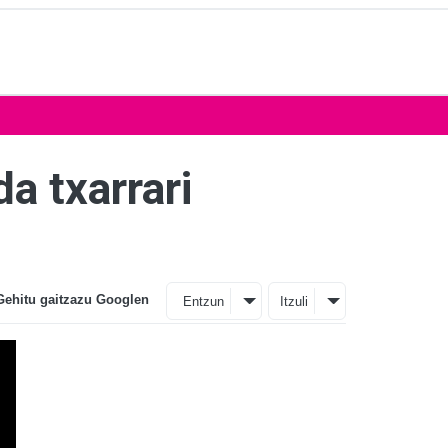
a txarrari
Gehitu gaitzazu Googlen
Entzun
Itzuli