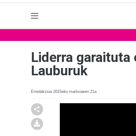
Liderra garaituta
Lauburuk
Erredakzioa
2015eko martxoaren 21a