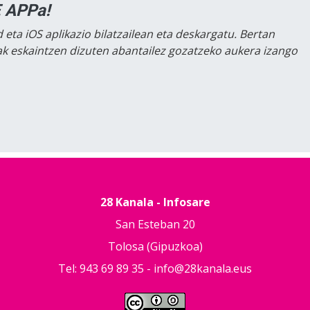
 APPa!
 eta iOS aplikazio bilatzailean eta deskargatu. Bertan
lak eskaintzen dizuten abantailez gozatzeko aukera izango
28 Kanala - Infosare
San Esteban 20
Tolosa (Gipuzkoa)
Tel: 943 69 89 35 -
info@28kanala.eus