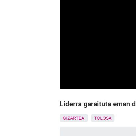
Liderra garaituta eman d
GIZARTEA
TOLOSA