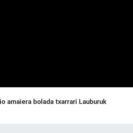
io amaiera bolada txarrari Lauburuk